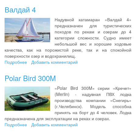
300
Валдай 4
НДНД
Надувной катамаран «Валдай 4»
предназначен для туристических
походов по рекам и озерам до 4
категории сложности. Судно имеет
небольшой вес и хорошие ходовые
качества, как на порожистой реке, так и на спокойной
поверхности озер и водохранилищ.
Подробнее
о
Добавить комментарий
Валдай
4
Polar Bird 300M
«Polar Bird 300M» серии «Кречет»
(Merlin) - надувная ПВХ лодка
производства компании «Снегирь»
(г.Челябинск). Модель способна
принять на борт до 4 человек. Лодка
предназначена для эксплуатации на реках и озерах.
Подробнее
о
Добавить комментарий
Polar