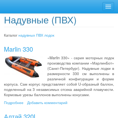
Перейти
Toggl
к
navig
основному
Надувные (ПВХ)
содержанию
Каталог
надувных ПВХ лодок
Marlin 330
«Marlin 330» - серия моторных лодок
производства компании «МарлинБот»
(Санкт-Петербург). Надувные лодки в
размерности 330 см выполнены в
различной конфигурации и форме
корпуса. Сам корпус представляет собой U-образный баллон,
поделенный на 3 независимых отсека аварийной плавучести.
Кормовые урезы баллонов выполнены конусами.
Подробнее
о
Добавить комментарий
Marlin
330
Алтай 320L