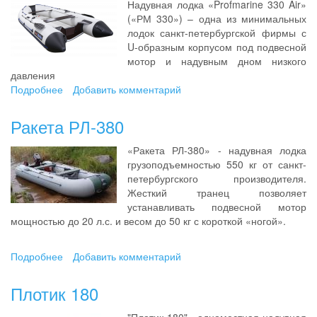
Надувная лодка «Profmarine 330 Air»
(«РМ 330») – одна из минимальных
лодок санкт-петербургской фирмы с
U-образным корпусом под подвесной
мотор и надувным дном низкого
давления
Подробнее
о
Добавить комментарий
Profmarine
330
Ракета РЛ-380
Air
«Ракета РЛ-380» - надувная лодка
грузоподъемностью 550 кг от санкт-
петербургского производителя.
Жесткий транец позволяет
устанавливать подвесной мотор
мощностью до 20 л.с. и весом до 50 кг с короткой «ногой».
Подробнее
о
Добавить комментарий
Ракета
РЛ-380
Плотик 180