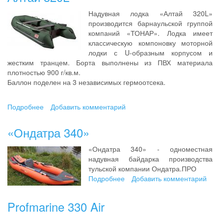
Надувная лодка «Алтай 320L»
производится барнаульской группой
компаний «ТОНАР». Лодка имеет
классическую компоновку моторной
лодки с U-образным корпусом и
жестким транцем. Борта выполнены из ПВХ материала
плотностью 900 г/кв.м.
Баллон поделен на 3 независимых гермоотсека.
Подробнее
о
Добавить комментарий
Алтай
320L
«Ондатра 340»
«Ондатра 340» - одноместная
надувная байдарка производства
тульской компании Ондатра.ПРО
Подробнее
о
Добавить комментарий
«Ондатра
340»
Profmarine 330 Air