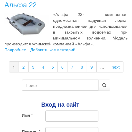
Bird
Альфа 22
300M
«Альфа 22» - компактная
одноместная надувная лодка,
предназначенная для использования
в закрытых водоемах при
минимальном волнении. Модель
производится уфимской компанией «Альфа».
Подробнее
о
Добавить комментарий
Альфа
22
1
2
3
4
5
6
7
8
9
…
next
Форма
поиска
Поиск
Вход на сайт
Имя
*
Пароль
*