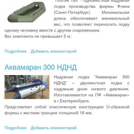
"Плотик 180" - одноместная надувная
лодка производства фирмы Флинк
(Санкт-Петербург). Минимальная
длина обеспечивает минимальный
вес, что позволяет переносить лодку
одному человеку вместе с другим снаряжением.
Вес комплекта не превышает 5 кг.
Подробнее
о
Добавить комментарий
Плотик
180
Аквамаран 300 НДНД
Надувная лодка "Аквамаран 300
НДНД" – двухместная лодка с
надувным дном низкого давления.
Изготавливается на ПФ «Аквамаран»
в г.Екатеринбурге.
Представляет собой классическую конструкцию U-образной
формы с жестким транцем толщиной 18 мм.
Подробнее
о
Добавить комментарий
Аквамаран