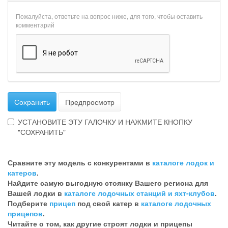
Пожалуйста, ответьте на вопрос ниже, для того, чтобы оставить
комментарий
Сохранить
Предпросмотр
УСТАНОВИТЕ ЭТУ ГАЛОЧКУ И НАЖМИТЕ КНОПКУ
"СОХРАНИТЬ"
Эта
галочка
Сравните эту модель с конкурентами в
каталоге лодок и
говорит
катеров
.
о
Найдите самую выгодную стоянку Вашего региона для
том,
Вашей лодки в
каталоге лодочных станций и яхт-клубов
.
что
Подберите
прицеп
под свой катер в
каталоге лодочных
Вы
прицепов
.
хотите
Читайте о том, как другие строят лодки и прицепы