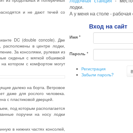
оит из продольных и поперечных
Лодочная станция
- место,
лодки.
асходятся и не дают течей со
А у меня на столе - pабочая 
Вход на сайт
Имя
*
анте DC (double concole). Две
, расположены в центре лодки,
ление. За консолями, рулевая из
Пароль
*
ные сиденья с мягкой обшивкой
, на котором с комфортом могут
Регистрация
В
Забыли пароль?
дящие далеко на борта. Ветровое
ает даже для рослого человека.
ена с пластиковой дверцей.
ьем, под которым располагается
ванные поручни на носу лодки
анную в нижних частях консолей,