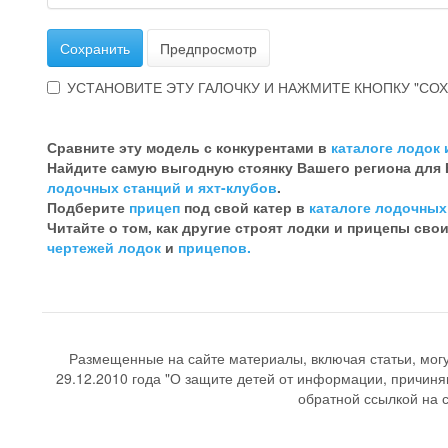
Сохранить
Предпросмотр
УСТАНОВИТЕ ЭТУ ГАЛОЧКУ И НАЖМИТЕ КНОПКУ "СОХ
Эта
галочка
Сравните эту модель с конкурентами в
каталоге лодок 
говорит
Найдите самую выгодную стоянку Вашего региона для
о
лодочных станций и яхт-клубов
.
том,
Подберите
прицеп
под свой катер в
каталоге лодочных
что
Читайте о том, как другие строят лодки и прицепы сво
Вы
чертежей лодок
и
прицепов.
хотите
ненужный
комментарий
Размещенные на сайте материалы, включая статьи, мог
29.12.2010 года "О защите детей от информации, причиня
обратной ссылкой на со