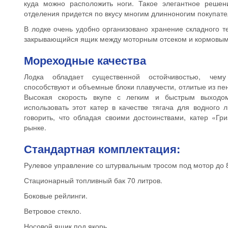
куда можно расположить ноги. Такое элегантное решен
отделения придется по вкусу многим длинноногим покупате
В лодке очень удобно организовано хранение складного т
закрывающийся ящик между моторным отсеком и кормовым
Мореходные качества
Лодка обладает существенной остойчивостью, чему
способствуют и объемные блоки плавучести, отлитые из пе
Высокая скорость вкупе с легким и быстрым выходом
использовать этот катер в качестве тягача для водного
говорить, что обладая своими достоинствами, катер «Гр
рынке.
Стандартная комплектация:
Рулевое управление со штурвальным тросом под мотор до 8
Стационарный топливный бак 70 литров.
Боковые рейлинги.
Ветровое стекло.
Носовой ящик под якорь.