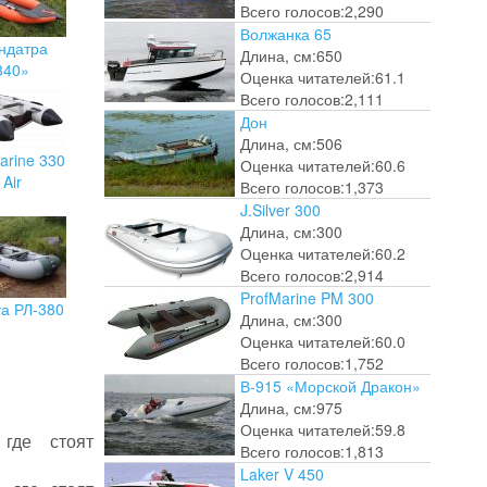
Всего голосов:
2,290
Волжанка 65
ндатра
Длина, см:
650
340»
Оценка читателей:
61.1
Всего голосов:
2,111
Дон
Длина, см:
506
arine 330
Оценка читателей:
60.6
Air
Всего голосов:
1,373
J.Silver 300
Длина, см:
300
Оценка читателей:
60.2
Всего голосов:
2,914
ProfMarine PM 300
та РЛ-380
Длина, см:
300
Оценка читателей:
60.0
Всего голосов:
1,752
В-915 «Морской Дракон»
Длина, см:
975
Оценка читателей:
59.8
 где стоят
Всего голосов:
1,813
Laker V 450