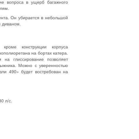
ие вопроса в ущерб багажного
лям.
ента. Он убирается в небольшой
 диваном.
 кроме конструкции корпуса
нополиоретана на бортах катера.
 на глиссирование позволяет
 лыжника. Можно с уверенностью
изли 490» будет востребован на
0 л/с.