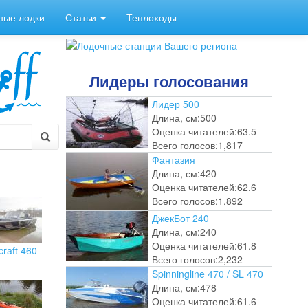
ные лодки
Статьи
Теплоходы
Лидеры голосования
Лидер 500
Длина, см:
500
Оценка читателей:
63.5
Всего голосов:
1,817
Фантазия
Длина, см:
420
Оценка читателей:
62.6
Всего голосов:
1,892
ДжекБот 240
Длина, см:
240
Оценка читателей:
61.8
craft 460
Всего голосов:
2,232
Spinningline 470 / SL 470
Длина, см:
478
Оценка читателей:
61.6