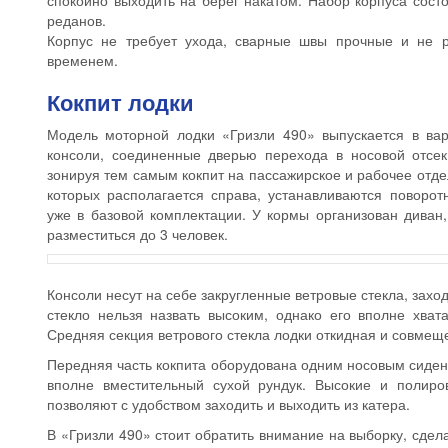
спокойно выходить на берег накатом. Набор корпуса сост
реданов.
Корпус не требует ухода, сварные швы прочные и не р
временем.
Кокпит лодки
Модель моторной лодки «Гризли 490» выпускается в вари
консоли, соединенные дверью перехода в носовой отсек
зонируя тем самым кокпит на пассажирское и рабочее отде
которых располагается справа, устанавливаются поворот
уже в базовой комплектации. У кормы организован диван
разместиться до 3 человек.
Консоли несут на себе закругленные ветровые стекла, захо
стекло нельзя назвать высоким, однако его вполне хват
Средняя секция ветрового стекла лодки откидная и совмещ
Передняя часть кокпита оборудована одним носовым сиден
вполне вместительный сухой рундук. Высокие и полиро
позволяют с удобством заходить и выходить из катера.
В «Гризли 490» стоит обратить внимание на выборку, сдел