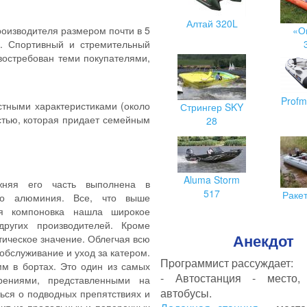
Алтай 320L
роизводителя размером почти в 5
«О
. Спортивный и стремительный
 востребован теми покупателями,
Profm
стными характеристиками (около
Стрингер SKY
остью, которая придает семейным
28
Aluma Storm
жняя его часть выполнена в
517
Раке
го алюминия. Все, что выше
кая компоновка нашла широкое
ругих производителей. Кроме
Анекдот
ктическое значение. Облегчая всю
обслуживание и уход за катером.
Пpогpаммист pассуждает:
м в бортах. Это один из самых
- Автостанция - место,
рениями, представленными на
автобусы.
ться о подводных препятствиях и