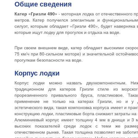
Общие сведения
Катер «Гризли 490»
- моторная лодка от отечественного п
метров. Катер получился элегантным и функциональным
силуэт, которым обладает «Гризли 490», будет наверняка
которые ищут лодку для прогулок и отдыха на воде.
При своем внешнем виде, катер обладает высокими скоро
75 км/ч при 80-сильном моторе) и значительной остойчив
прогулкам безопасности на воде.
Корпус лодки
Корпус лодки можно назвать двухкомпонентным. Ни
традиционном для катеров Гризли стиле из морско
прорезиненного привального бруса, пластиковое. Та
применение не только на катерах Гризли, но и у д
эстетического вида, такая компоновка корпуса имеет и пра
конструкцию лодки, пластиковые борта снижают затраты на 
Алюминиевый корпус имеет толщину 4 мм в днище и 3 м
высоких показателей среди лодок с теми же разме
отечественном рынке. Такая толщина позволяет не заботи