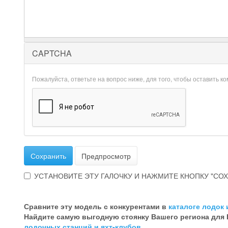
CAPTCHA
Пожалуйста, ответьте на вопрос ниже, для того, чтобы оставить к
Сохранить
Предпросмотр
УСТАНОВИТЕ ЭТУ ГАЛОЧКУ И НАЖМИТЕ КНОПКУ "СОХ
Эта
галочка
Сравните эту модель с конкурентами в
каталоге лодок 
говорит
Найдите самую выгодную стоянку Вашего региона для
о
лодочных станций и яхт-клубов
.