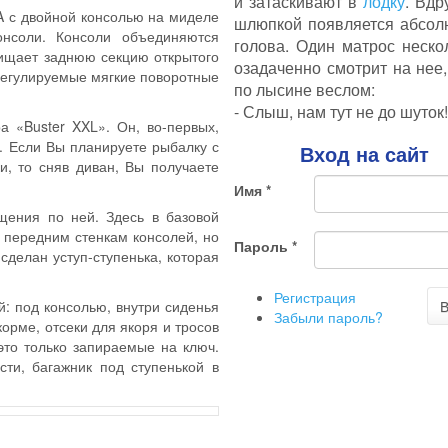
и затаскивают в
лодку
. Вдр
 с двойной консолью на миделе
шлюпкой появляется абсол
онсоли. Консоли объединяются
голова. Один матрос неско
щищает заднюю секцию открытого
озадаченно смотрит на нее,
 регулируемые мягкие поворотные
по лысине веслом:
- Слыш, нам тут не до шуток!
 «Buster XXL». Он, во-первых,
 Если Вы планируете рыбалку с
Вход на сайт
, то сняв диван, Вы получаете
Имя
*
щения по ней. Здесь в базовой
 передним стенкам консолей, но
Пароль
*
сделан уступ-ступенька, которая
Регистрация
: под консолью, внутри сиденья
В
Забыли пароль?
корме, отсеки для якоря и тросов
это только запираемые на ключ.
ти, багажник под ступенькой в