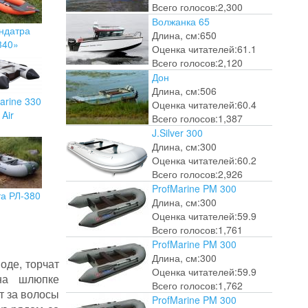
Всего голосов:
2,300
Волжанка 65
ндатра
Длина, см:
650
340»
Оценка читателей:
61.1
Всего голосов:
2,120
Дон
Длина, см:
506
arine 330
Оценка читателей:
60.4
Air
Всего голосов:
1,387
J.Silver 300
Длина, см:
300
Оценка читателей:
60.2
Всего голосов:
2,926
ProfMarine PM 300
та РЛ-380
Длина, см:
300
Оценка читателей:
59.9
Всего голосов:
1,761
ProfMarine PM 300
Длина, см:
300
оде, торчат
Оценка читателей:
59.9
на шлюпке
Всего голосов:
1,762
т за волосы
ProfMarine PM 300