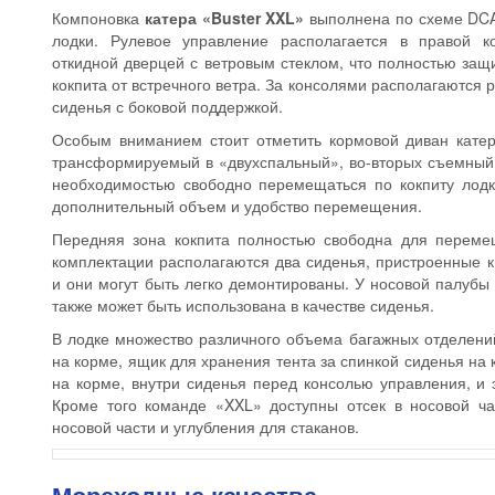
Компоновка
катера «Buster XXL»
выполнена по схеме DCA
лодки. Рулевое управление располагается в правой к
откидной дверцей с ветровым стеклом, что полностью за
кокпита от встречного ветра. За консолями располагаются
сиденья с боковой поддержкой.
Особым вниманием стоит отметить кормовой диван катера
трансформируемый в «двухспальный», во-вторых съемный.
необходимостью свободно перемещаться по кокпиту лодки
дополнительный объем и удобство перемещения.
Передняя зона кокпита полностью свободна для переме
комплектации располагаются два сиденья, пристроенные к
и они могут быть легко демонтированы. У носовой палубы 
также может быть использована в качестве сиденья.
В лодке множество различного объема багажных отделений
на корме, ящик для хранения тента за спинкой сиденья на 
на корме, внутри сиденья перед консолью управления, и 
Кроме того команде «XXL» доступны отсек в носовой час
носовой части и углубления для стаканов.