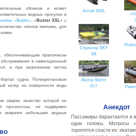
мительным обликом и может
Алтай 320L
«О
должительных водных прогулок и
инейки «Buster»
,
«Buster XXL»
с
оличество членов экипажа, для
еловек.
Profm
Стрингер SKY
28
, обеспечивающим практически
 обслуживания в навигационный
тся, а при загрязнении чистка
 бортах судна. Полиуретановые
Aluma Storm
ный катер на поверхности воды
517
Раке
м сварки, качество которой не
Анекдот
ой прочностью, не подвержен
ые вовремя небольшие водные
Пассажиры барахтаются в в
одни головы. Матросы 
тво
торопятся спасти их: хватаю