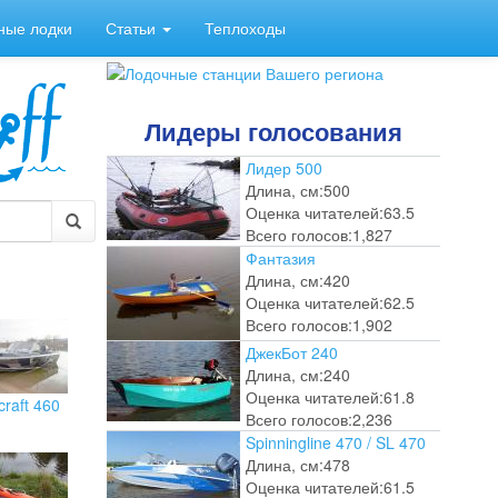
ные лодки
Статьи
Теплоходы
Лидеры голосования
Лидер 500
Длина, см:
500
Оценка читателей:
63.5
Всего голосов:
1,827
Фантазия
Длина, см:
420
Оценка читателей:
62.5
Всего голосов:
1,902
ДжекБот 240
Длина, см:
240
Оценка читателей:
61.8
craft 460
Всего голосов:
2,236
Spinningline 470 / SL 470
Длина, см:
478
Оценка читателей:
61.5