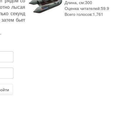
уг рядом со
Длина, см:
300
ютно лысая
Оценка читателей:
59.9
лько секунд
Всего голосов:
1,761
 затем бьет
.
ойти