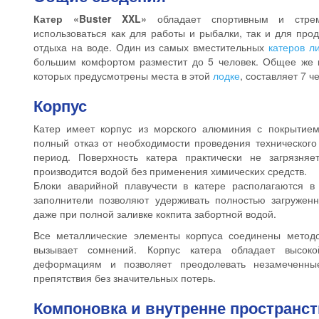
Катер «Buster XXL»
обладает спортивным и стре
использоваться как для работы и рыбалки, так и для про
отдыха на воде. Один из самых вместительных
катеров л
большим комфортом разместит до 5 человек. Общее же к
которых предусмотрены места в этой
лодке
, составляет 7 ч
Корпус
Катер имеет корпус из морского алюминия с покрытием
полный отказ от необходимости проведения технического
период. Поверхность катера практически не загрязняе
производится водой без применения химических средств.
Блоки аварийной плавучести в катере располагаются в
заполнители позволяют удерживать полностью загружен
даже при полной заливке кокпита забортной водой.
Все металлические элементы корпуса соединены методо
вызывает сомнений. Корпус катера обладает высок
деформациям и позволяет преодолевать незамеченн
препятствия без значительных потерь.
Компоновка и внутренне пространс