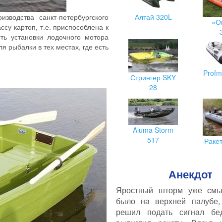
зводства санкт-петербургского
Алтай 320L
«О
су картоп, т.е. приспособлена к
ть установки лодочного мотора
я рыбалки в тех местах, где есть
Profm
Стрингер SKY
28
Aluma Storm
517
Раке
Анекдот
Яростный шторм уже смы
было на верхней палубе,
решил подать сигнал бе