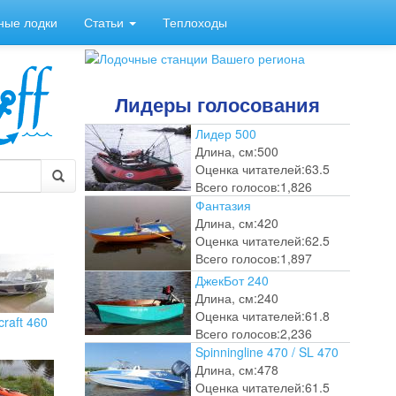
ные лодки
Статьи
Теплоходы
Лидеры голосования
Лидер 500
Длина, см:
500
Оценка читателей:
63.5
Всего голосов:
1,826
Фантазия
Длина, см:
420
Оценка читателей:
62.5
Всего голосов:
1,897
ДжекБот 240
Длина, см:
240
Оценка читателей:
61.8
craft 460
Всего голосов:
2,236
Spinningline 470 / SL 470
Длина, см:
478
Оценка читателей:
61.5