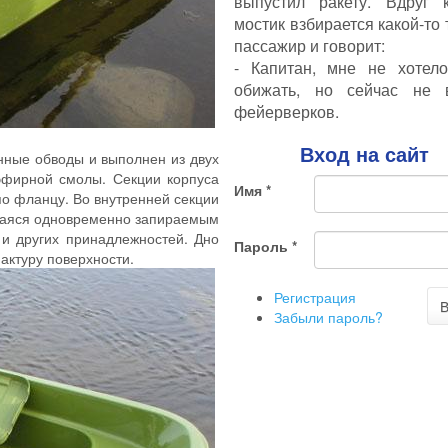
выпустил ракету. Вдруг
мостик взбирается какой-т
пассажир и говорит:
- Капитан, мне не хотел
обижать, но сейчас не 
фейерверков.
Вход на сайт
нные обводы и выполнен из двух
иэфирной смолы. Секции корпуса
Имя
*
о фланцу. Во внутренней секции
щаяся одновременно запираемым
 и других принадлежностей. Дно
Пароль
*
актуру поверхности.
Регистрация
В
Забыли пароль?