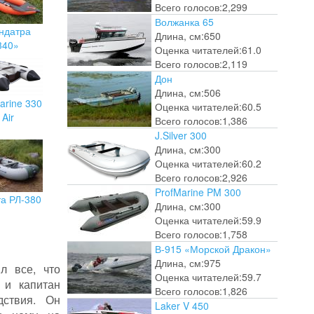
Всего голосов:
2,299
Волжанка 65
ндатра
Длина, см:
650
340»
Оценка читателей:
61.0
Всего голосов:
2,119
Дон
Длина, см:
506
arine 330
Оценка читателей:
60.5
Air
Всего голосов:
1,386
J.Silver 300
Длина, см:
300
Оценка читателей:
60.2
Всего голосов:
2,926
ProfMarine PM 300
та РЛ-380
Длина, см:
300
Оценка читателей:
59.9
Всего голосов:
1,758
В-915 «Морской Дракон»
Длина, см:
975
л все, что
Оценка читателей:
59.7
 и капитан
Всего голосов:
1,826
дствия. Он
Laker V 450