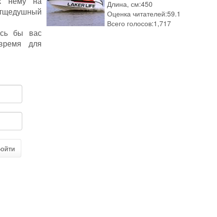
 к нему на
Длина, см:
450
о тщедушный
Оценка читателей:
59.1
Всего голосов:
1,717
ось бы вас
время для
ойти