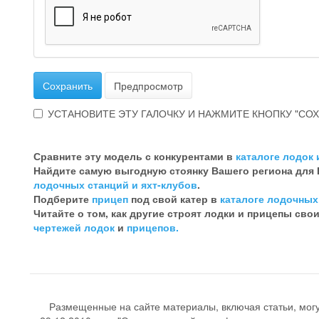
Сохранить
Предпросмотр
УСТАНОВИТЕ ЭТУ ГАЛОЧКУ И НАЖМИТЕ КНОПКУ "СОХ
Эта
галочка
Сравните эту модель с конкурентами в
каталоге лодок 
говорит
Найдите самую выгодную стоянку Вашего региона для
о
лодочных станций и яхт-клубов
.
том,
Подберите
прицеп
под свой катер в
каталоге лодочных
что
Читайте о том, как другие строят лодки и прицепы сво
Вы
чертежей лодок
и
прицепов.
хотите
ненужный
комментарий
Размещенные на сайте материалы, включая статьи, мог