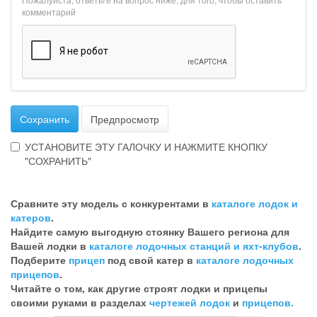
комментарий
Сохранить
Предпросмотр
УСТАНОВИТЕ ЭТУ ГАЛОЧКУ И НАЖМИТЕ КНОПКУ
"СОХРАНИТЬ"
Эта
галочка
Сравните эту модель с конкурентами в
каталоге лодок и
говорит
катеров
.
о
Найдите самую выгодную стоянку Вашего региона для
том,
Вашей лодки в
каталоге лодочных станций и яхт-клубов
.
что
Подберите
прицеп
под свой катер в
каталоге лодочных
Вы
прицепов
.
хотите
Читайте о том, как другие строят лодки и прицепы
ненужный
своими руками в разделах
чертежей лодок
и
прицепов.
комментарий