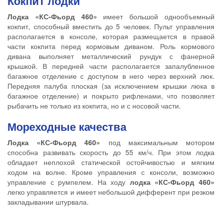
Кокпит лодки
Лодка «КС-Фьорд 460»
имеет большой однообъемный
кокпит, способный вместить до 5 человек. Пульт управления
располагается в консоле, которая размещается в правой
части кокпита перед кормовым диваном. Роль кормового
дивана выполняет металлический рундук с фанерной
крышкой. В передней части располагается запалубленное
багажное отделение с доступом в него через верхний люк.
Передняя палуба плоская (за исключением крышки люка в
багажное отделение) и покрыто рифленами, что позволяет
рыбачить не только из кокпита, но и с носовой части.
Мореходные качества
Лодка «КС-Фьорд 460»
под максимальным мотором
способна развивать скорость до 55 км/ч. При этом лодка
обладает неплохой статической остойчивостью и мягким
ходом на волне. Кроме управления с консоли, возможно
управление с румпелем. На ходу
лодка «КС-Фьорд 460»
легко управляется и имеет небольшой дифферент при резком
закладывании штурвала.