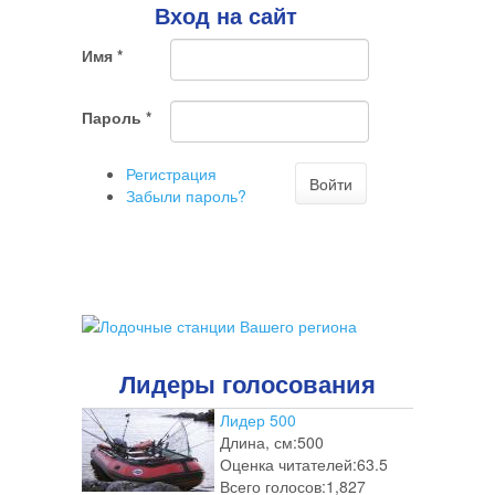
о
Вход на сайт
том,
что
Имя
*
Вы
хотите
ненужный
Пароль
*
комментарий
Регистрация
Войти
Забыли пароль?
Лидеры голосования
Лидер 500
Длина, см:
500
Оценка читателей:
63.5
Всего голосов:
1,827