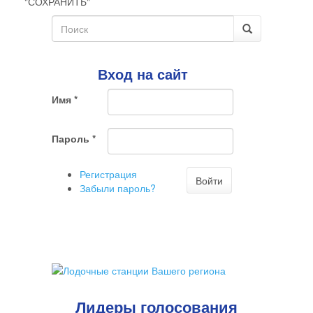
"СОХРАНИТЬ"
Форма
Эта
галочка
поиска
Поиск
говорит
о
Вход на сайт
том,
что
Имя
*
Вы
хотите
ненужный
Пароль
*
комментарий
Регистрация
Войти
Забыли пароль?
Лидеры голосования