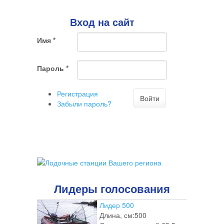
Поиск
говорит
о
Вход на сайт
том,
что
Имя
*
Вы
хотите
ненужный
Пароль
*
комментарий
Регистрация
Войти
Забыли пароль?
Лидеры голосования
Лидер 500
Длина, см:
500