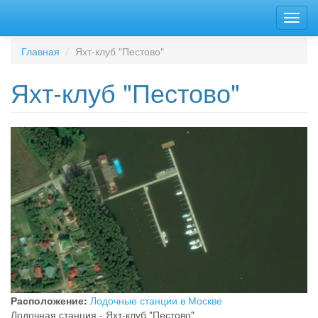
Перейти
Toggl
к
navig
основному
содержанию
Главная
Яхт-клуб "Пестово"
Яхт-клуб "Пестово"
Расположение:
Лодочные станции в Москве
Лодочная станция - Яхт-клуб "Пестово"