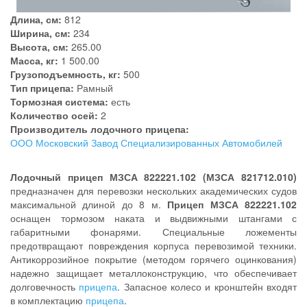
Длина, см:
812
Ширина, см:
234
Высота, см:
265.00
Масса, кг:
1 500.00
Грузоподъемность, кг:
500
Тип прицепа:
Рамный
Тормозная система:
есть
Количество осей:
2
Производитель лодочного прицепа:
ООО Московский Завод Специализированных Автомобилей
Лодочный прицеп МЗСА 822221.102 (МЗСА 821712.010)
предназначен для перевозки нескольких академических судов
максимальной длиной до 8 м.
Прицеп МЗСА 822221.102
оснащен тормозом наката и выдвижными штангами с
габаритными фонарями. Специальные ложементы
предотвращают повреждения корпуса перевозимой техники.
Антикоррозийное покрытие (методом горячего оцинкования)
надежно защищает металлоконструкцию, что обеспечивает
долговечность
прицепа
. Запасное колесо и кронштейн входят
в комплектацию
прицепа
.