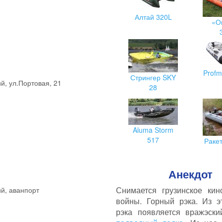
Алтай 320L
«О
Profm
Стрингер SKY
й, ул.Портовая, 21
28
Aluma Storm
517
Раке
Анекдот
Снимается грузинское кин
й, аванпорт
войны. Горный рэка. Из э
рэка появляется вражэски