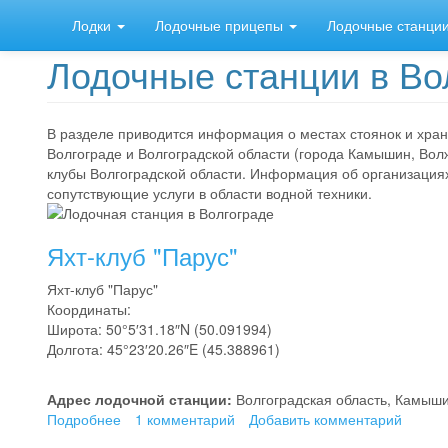
Перейти
Лодки
Лодочные прицепы
Лодочные станци
к
основному
Лодочные станции в Во
содержанию
В разделе приводится информация о местах стоянок и хране
Волгограде и Волгоградской области (города Камышин, Волж
клубы Волгоградской области. Информация об организаци
сопутствующие услуги в области водной техники.
Яхт-клуб "Парус"
Яхт-клуб "Парус"
Координаты:
Широта: 50°5′31.18″N (50.091994)
Долгота: 45°23′20.26″E (45.388961)
Адрес лодочной станции:
Волгоградская область, Камыши
Подробнее
о
1 комментарий
Добавить комментарий
Яхт-