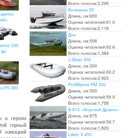
Всего голосов:
2,295
Волжанка 65
ндатра
Длина, см:
650
340»
Оценка читателей:
61.0
Всего голосов:
2,118
Дон
Длина, см:
506
arine 330
Оценка читателей:
60.6
Air
Всего голосов:
1,384
J.Silver 300
Длина, см:
300
Оценка читателей:
60.2
Всего голосов:
2,923
ProfMarine PM 300
та РЛ-380
Длина, см:
300
Оценка читателей:
59.9
Всего голосов:
1,758
В-915 «Морской Дракон»
Длина, см:
975
о о героях
Оценка читателей:
59.7
той горный
Всего голосов:
1,820
й нэмэцкий
Laker V 450