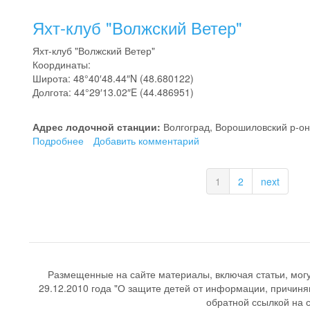
Яхт-
клуб
Яхт-клуб "Волжский Ветер"
"7
футов"
Яхт-клуб "Волжский Ветер"
Координаты:
Широта: 48°40′48.44″N (48.680122)
Долгота: 44°29′13.02″E (44.486951)
Адрес лодочной станции:
Волгоград, Ворошиловский р-он,
Подробнее
о
Добавить комментарий
Яхт-
клуб
1
2
next
"Волжский
Ветер"
Размещенные на сайте материалы, включая статьи, мог
29.12.2010 года "О защите детей от информации, причиня
обратной ссылкой на со