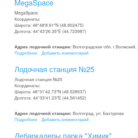
MegaSpace
"Сталь"
MegaSpace
Координаты:
Широта: 48°48′8.91″N (48.802475)
Долгота: 44°43′26.35″E (44.723987)
Адрес лодочной станции:
Волгоградская обл. г.Волжский,
Подробнее
о
Добавить комментарий
MegaSpace
Лодочная станция №25
Лодочная станция №25
Координаты:
Широта: 48°31′42.73″N (48.528537)
Долгота: 44°33′41.23″E (44.561452)
Адрес лодочной станции:
Волгоград, ул. Бахтурова
Подробнее
о
Добавить комментарий
Лодочная
станция
Дебаркадеры парка "Химик"
№25