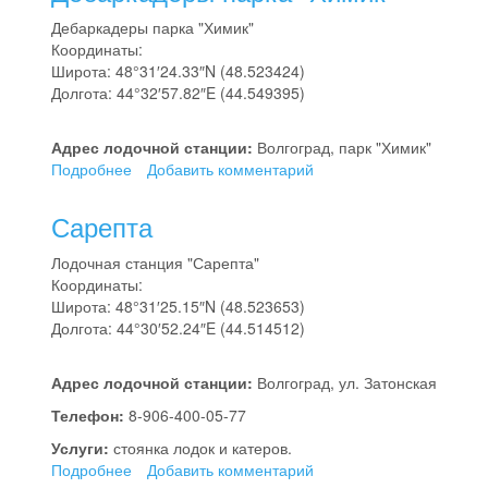
Дебаркадеры парка "Химик"
Координаты:
Широта: 48°31′24.33″N (48.523424)
Долгота: 44°32′57.82″E (44.549395)
Адрес лодочной станции:
Волгоград, парк "Химик"
Подробнее
о
Добавить комментарий
Дебаркадеры
парка
Сарепта
"Химик"
Лодочная станция "Сарепта"
Координаты:
Широта: 48°31′25.15″N (48.523653)
Долгота: 44°30′52.24″E (44.514512)
Адрес лодочной станции:
Волгоград, ул. Затонская
Телефон:
8-906-400-05-77
Услуги:
стоянка лодок и катеров.
Подробнее
о
Добавить комментарий