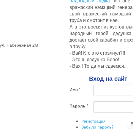
падводный лодка
. Из нее 
вражэский нэмэцкий генера
свой вражеский нэмэцкий
труба и смотрит в нэе.
А в это время из кустов в
народный герой дэдушка
достает свой карабин и стр
 ул. Набережная 2М
в трубу.
- Вай! Кто это стрэлнул?!!
- Это я, дэдушка Бово!
- Вах!! Тогда мы сдаемся...
Вход на сайт
Имя
*
Пароль
*
Регистрация
В
Забыли пароль?