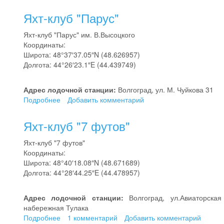
Сарепта
Яхт-клуб "Парус"
Яхт-клуб "Парус" им. В.Высоцкого
Координаты:
Широта: 48°37′37.05″N (48.626957)
Долгота: 44°26′23.1″E (44.439749)
Адрес лодочной станции:
Волгоград, ул. М. Чуйкова 31
Подробнее
о
Добавить комментарий
Яхт-
клуб
Яхт-клуб "7 футов"
"Парус"
Яхт-клуб "7 футов"
Координаты:
Широта: 48°40′18.08″N (48.671689)
Долгота: 44°28′44.25″E (44.478957)
Адрес лодочной станции:
Волгоград, ул.Авиаторская
набережная Тулака
Подробнее
о
1 комментарий
Добавить комментарий