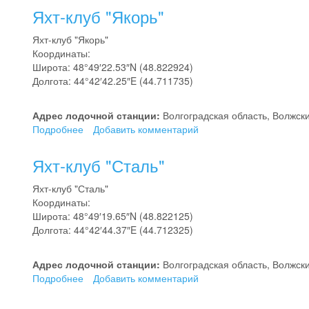
клуб
Яхт-клуб "Якорь"
"Парус"
Яхт-клуб "Якорь"
Координаты:
Широта: 48°49′22.53″N (48.822924)
Долгота: 44°42′42.25″E (44.711735)
Адрес лодочной станции:
Волгоградская область, Волжски
Подробнее
о
Добавить комментарий
Яхт-
клуб
Яхт-клуб "Сталь"
"Якорь"
Яхт-клуб "Сталь"
Координаты:
Широта: 48°49′19.65″N (48.822125)
Долгота: 44°42′44.37″E (44.712325)
Адрес лодочной станции:
Волгоградская область, Волжски
Подробнее
о
Добавить комментарий
Яхт-
клуб