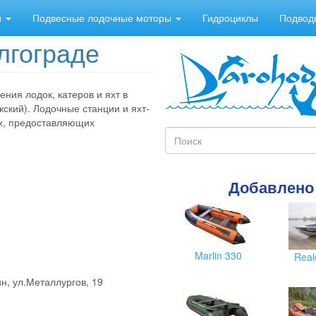
и
Подвесные лодочные моторы
Гидроциклы
Подвод
лгограде
ния лодок, катеров и яхт в
ский). Лодочные станции и яхт-
ях, предоставляющих
Форма
поиска
Поиск
Добавлено
Marlin 330
Real
н, ул.Металлургов, 19