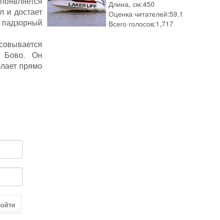
появляется
Длина, см:
450
л и достает
Оценка читателей:
59.1
 падзорный
Всего голосов:
1,717
ысовывается
 Бово. Он
элает прямо
ойти