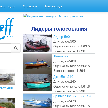
ные лодки
Статьи
Теплоходы
Лидеры голосования
Лидер 500
Длина, см:
500
Оценка читателей:
63.5
Всего голосов:
1,826
Фантазия
Длина, см:
420
Оценка читателей:
62.5
Всего голосов:
1,894
ДжекБот 240
Длина, см:
240
Оценка читателей:
61.8
craft 460
Всего голосов:
2,236
Spinningline 470 / SL 470
Длина, см:
478
Оценка читателей:
61.5