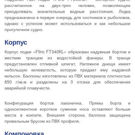
рассчитанное на двух-трех человек, позволяющее
преодолевать значительные водные расстояния. Лодка
предназначена в первую очередь для охотников и рыболовов,
однако с успехом может использоваться и как небольшое
прогулочное судно.
Корпус
Корпус лодки «Flinc FT340KL» образован надувным бортом и
жестким транцем из водостойкой фанеры. В транце
предустановлен отливной шпигат. Натяжное днище имеет
небольшую килеватость, которую придает ему надувной
кильсон. Баллоны изготовлены из ПВХ материала плотностью
850 г/кв.м и разделены на 3 отсека для обеспечения
аварийной плавучести.
Конфигурация бортов лаконична. Прямы борта и
односегментное короткое сужение носа оставляют больше
места в кокпите. Внешняя сторона баллона защищена
привальным брусом из ПВХ профиля.
Компоновка