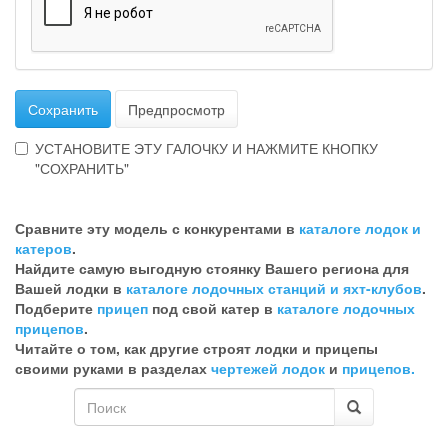
Сохранить
Предпросмотр
УСТАНОВИТЕ ЭТУ ГАЛОЧКУ И НАЖМИТЕ КНОПКУ
"СОХРАНИТЬ"
Эта
галочка
Сравните эту модель с конкурентами в
каталоге лодок и
говорит
катеров
.
о
Найдите самую выгодную стоянку Вашего региона для
том,
Вашей лодки в
каталоге лодочных станций и яхт-клубов
.
что
Подберите
прицеп
под свой катер в
каталоге лодочных
Вы
прицепов
.
хотите
Читайте о том, как другие строят лодки и прицепы
ненужный
своими руками в разделах
чертежей лодок
и
прицепов.
комментарий
Форма
поиска
Поиск