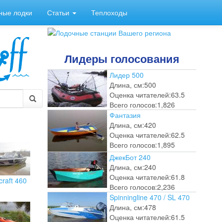
ные лодки
Статьи
Теплоходы
Лидеры голосования
Лидер 500
Длина, см:
500
Оценка читателей:
63.5
Всего голосов:
1,826
Фантазия
Длина, см:
420
Оценка читателей:
62.5
Всего голосов:
1,895
ДжекБот 240
Длина, см:
240
Оценка читателей:
61.8
craft 460
Всего голосов:
2,236
Spinningline 470 / SL 470
Длина, см:
478
Оценка читателей:
61.5