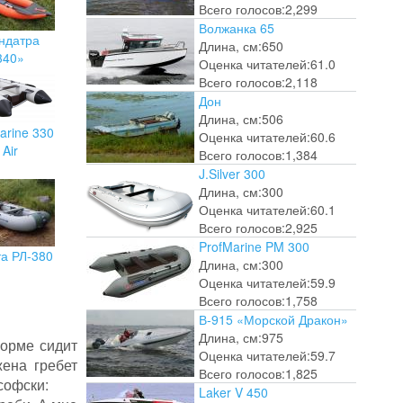
Всего голосов:
2,299
Волжанка 65
ндатра
Длина, см:
650
340»
Оценка читателей:
61.0
Всего голосов:
2,118
Дон
Длина, см:
506
arine 330
Оценка читателей:
60.6
Air
Всего голосов:
1,384
J.Silver 300
Длина, см:
300
Оценка читателей:
60.1
Всего голосов:
2,925
ProfMarine PM 300
та РЛ-380
Длина, см:
300
Оценка читателей:
59.9
Всего голосов:
1,758
В-915 «Морской Дракон»
Длина, см:
975
корме сидит
Оценка читателей:
59.7
жена гребет
Всего голосов:
1,825
софски:
Laker V 450