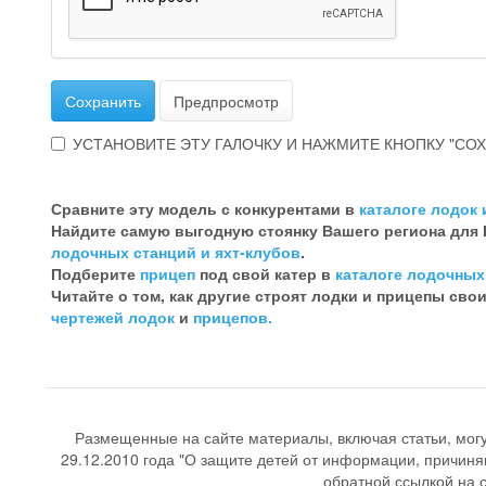
Сохранить
Предпросмотр
УСТАНОВИТЕ ЭТУ ГАЛОЧКУ И НАЖМИТЕ КНОПКУ "СОХ
Эта
галочка
Сравните эту модель с конкурентами в
каталоге лодок 
говорит
Найдите самую выгодную стоянку Вашего региона для
о
лодочных станций и яхт-клубов
.
том,
Подберите
прицеп
под свой катер в
каталоге лодочных
что
Читайте о том, как другие строят лодки и прицепы сво
Вы
чертежей лодок
и
прицепов.
хотите
ненужный
комментарий
Размещенные на сайте материалы, включая статьи, мог
29.12.2010 года "О защите детей от информации, причиня
обратной ссылкой на со