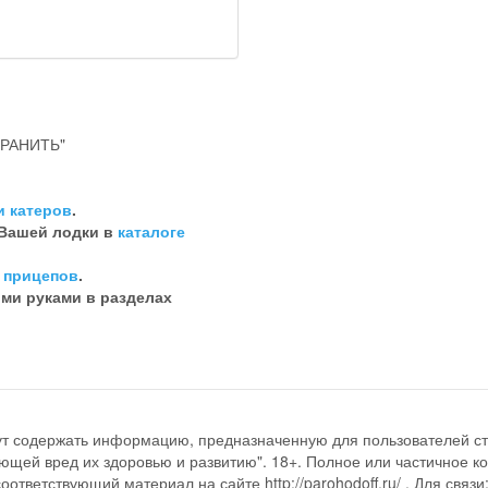
РАНИТЬ"
и катеров
.
 Вашей лодки в
каталоге
 прицепов
.
ими руками в разделах
ут содержать информацию, предназначенную для пользователей ст
ющей вред их здоровью и развитию". 18+. Полное или частичное к
ответствующий материал на сайте http://parohodoff.ru/ . Для связи: