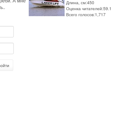
греби. А мне
Длина, см:
450
ь..
Оценка читателей:
59.1
Всего голосов:
1,717
ойти