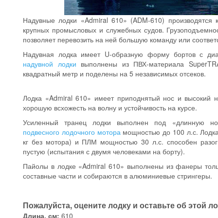
Надувные лодки «Admiral 610» (ADM-610) производятся 
крупных промысловых и служебных судов. Грузоподъемност
позволяет перевозить на ней большую команду или соответ
Надувная лодка имеет U-образную форму бортов с ди
надувной лодки
выполнены из ПВХ-материала SuperTR
квадратный метр и поделены на 5 независимых отсеков.
Лодка «Admiral 610» имеет приподнятый нос и высокий н
хорошую всхожесть на волну и устойчивость на курсе.
Усиленный транец лодки выполнен под «длинную ног
подвесного лодочного мотора
мощностью до 100 л.с. Лодка
кг без мотора) и ПЛМ мощностью 30 л.с. способен разогн
пустую (испытания с двумя человеками на борту).
Пайолы в лодке «Admiral 610» выполнены из фанеры толщ
составные части и собираются в алюминиевые стрингеры.
Пожалуйста, оцените лодку и оставьте об этой л
Длина, см:
610