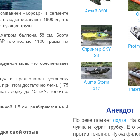
Алтай 320L
компанией «Корсар» в сегменте
«О
ь лодки оставляет 1800 кг, что
ствующие грузы.
аметром баллона 58 см. Борта
AP плотностью 1100 грамм на
Profm
Стрингер SKY
28
адувной киль, что обеспечивает
у» и предполагает установку
Aluma Storm
 при этом достаточно легка (175
517
Раке
ать лодку до 45 км/ч, конечно,
иной 1,5 см, разбираются на 4
Анекдот
По реке плывет
лодка
. На 
чукча и курит трубку. Его 
одке свой отзыв
против течения. Чукча фило