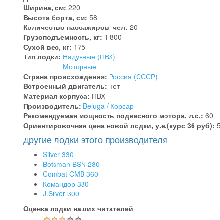
Ширина, см:
220
Высота борта, см:
58
Количество пассажиров, чел:
20
Грузоподъемность, кг:
1 800
Сухой вес, кг:
175
Тип лодки:
Надувные (ПВХ)
Моторные
Страна происхождения:
Россия (СССР)
Встроенный двигатель:
нет
Материал корпуса:
ПВХ
Производитель:
Beluga / Корсар
Рекомендуемая мощность подвесного мотора, л.с.:
60
Ориентировочная цена новой лодки, у.е.(курс 36 руб):
Другие лодки этого производителя
Silver 330
Botsman BSN 280
Combat CMB 360
Командор 380
J.Silver 300
Оценка лодки наших читателей