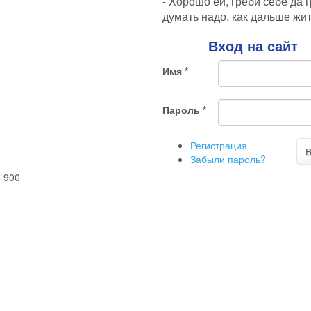
- Хорошо ей, греби себе да 
думать надо, как дальше жит
Вход на сайт
Имя
*
Пароль
*
Регистрация
В
Забыли пароль?
5 900