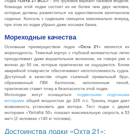
Лодка
«Охта 21 BCC»
- это грузовой вариант базовой модели.
Команда этой лодки состоит из не более чем двух человек,
которые должны разместиться на единственном капитанском
сиденье. Консоль с сиденьем смещена максимально вперед,
при этом из лодки убрано даже носовая банка.
Мореходные качества
Основным преимуществом лодок
«Охта 21»
является их
мореходность. Тяжелый корпус с глубокой килеватостью легко
преодолевает даже внушительное волнение, не говоря уже о
волнах до 50 см, которые практически не ощущаются. Блоки
аварийной плавучести обеспечивают непотопляемость судна.
Доступный в качестве опции съемный привальный брус,
образованный ПВХ баллоном, заполненным пеной,
практически ставит точку в безопасности этой лодки.
Мотолодки могут оснащаться
подвесными лодочными
моторами
общей мощностью до 225 л.с. Транец лодки дает
возможность установить два мотора. Тест лодки с двумя
моторами «Yamaha 50» показал максимальную скорость в 53
км/ч (2 человека +140 кг топлива).
Достоинства лодки «Охта 21»: