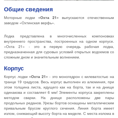
Общие сведения
Моторные лодки
«Охта 21»
выпускаются отечественным
заводом «Охтинская верфь».
Лодка представлена в многочисленных компоновках
внутреннего пространства, построенных на одном корпусе.
«Охта 21» - это в первую очередь рабочая лодка,
предназначенная для суровых условий открытых водоемов со
сложным дном и значительным волнением.
Корпус
Корпус лодки
«Охта 21»
- это моногедрон с килеватостью на
транце 19 градусов. Весь корпус выполнен из алюминия, при
этом толщина листа, идущего как на борта, так и на днище
одинакова и составляет 6 мм! Элементы корпуса закреплены
методом сварки. На днище расположены две пары
продольных реданов. Урезы бортов оснащены металлическим
привальным брусом круглого сечения. Линия борта имеет
излом, снижающий высоту борта на миделе. С места излома в