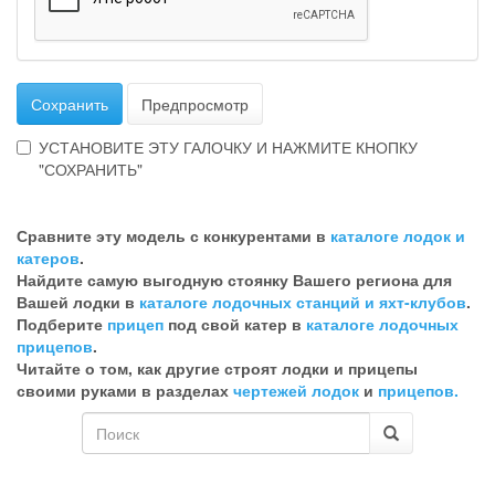
Сохранить
Предпросмотр
УСТАНОВИТЕ ЭТУ ГАЛОЧКУ И НАЖМИТЕ КНОПКУ
"СОХРАНИТЬ"
Эта
галочка
Сравните эту модель с конкурентами в
каталоге лодок и
говорит
катеров
.
о
Найдите самую выгодную стоянку Вашего региона для
том,
Вашей лодки в
каталоге лодочных станций и яхт-клубов
.
что
Подберите
прицеп
под свой катер в
каталоге лодочных
Вы
прицепов
.
хотите
Читайте о том, как другие строят лодки и прицепы
ненужный
своими руками в разделах
чертежей лодок
и
прицепов.
комментарий
Форма
поиска
Поиск