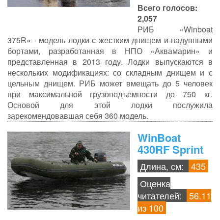
Всего голосов:
2,057
РИБ «Winboat
375R» - модель лодки с жестким днищем и надувными
бортами, разработанная в НПО «Аквамарин» и
представленная в 2013 году. Лодки выпускаются в
нескольких модификациях: со складным днищем и с
цельным днищем. РИБ может вмещать до 5 человек
при максимальной грузоподъемности до 750 кг.
Основой для этой лодки послужила
зарекомендовавшая себя 360 модель.
WinBoat
430RF Sprint
Длина, см:
435
Оценка
читателей:
56.11
из 100