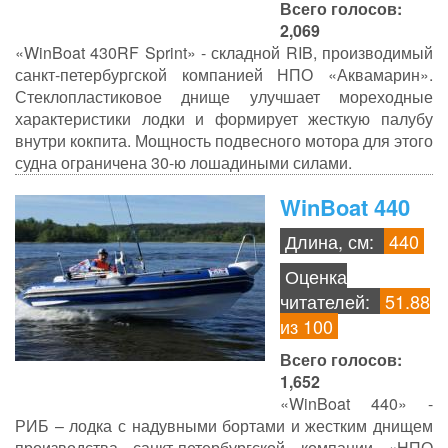
Всего голосов:
2,069
«WinBoat 430RF Sprint» - складной RIB, производимый
санкт-петербургской компанией НПО «Аквамарин».
Стеклопластиковое днище улучшает мореходные
характеристики лодки и формирует жесткую палубу
внутри кокпита. Мощность подвесного мотора для этого
судна ограничена 30-ю лошадиными силами.
WinBoat 440
Длина, см:
440
Оценка
читателей:
51.88
из 100
Всего голосов:
1,652
«WinBoat 440» -
РИБ – лодка с надувными бортами и жестким днищем
производства санкт-петербургской компании «НПО