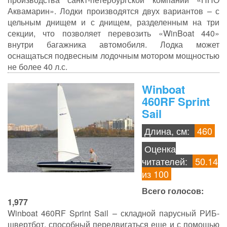
Аквамарин». Лодки производятся двух вариантов – с
цельным днищем и с днищем, разделенным на три
секции, что позволяет перевозить «WinBoat 440»
внутри багажника автомобиля. Лодка может
оснащаться подвесным лодочным мотором мощностью
не более 40 л.с.
Winboat
460RF Sprint
Sail
Длина, см:
460
Оценка
читателей:
50.14
из 100
Всего голосов:
1,977
Winboat 460RF Sprint Sail – складной парусный РИБ-
швертбот, способный передвигаться еще и с помощью