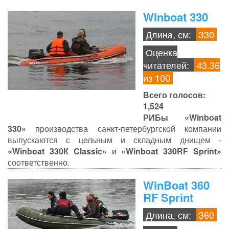
Winboat 330
Длина, см:
330
Оценка
читателей:
43.36
из 100
Всего голосов:
1,524
РИБы «Winboat
330»
производства санкт-петербургской компании
выпускаются с цельным и складным днищем -
«Winboat 330К Classic»
и
«Winboat 330RF Sprint»
соответственно.
WinBoat 360
RF Sprint
Длина, см:
360