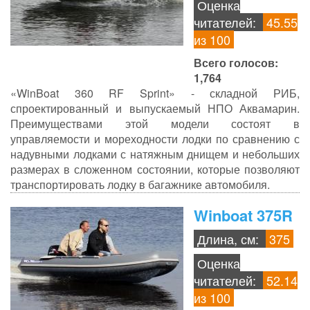
Оценка
читателей:
45.55
из 100
Всего голосов:
1,764
«WinBoat 360 RF Sprint» - складной РИБ,
спроектированный и выпускаемый НПО Аквамарин.
Преимуществами этой модели состоят в
управляемости и мореходности лодки по сравнению с
надувными лодками с натяжным днищем и небольших
размерах в сложенном состоянии, которые позволяют
транспортировать лодку в багажнике автомобиля.
Winboat 375R
Длина, см:
375
Оценка
читателей:
52.14
из 100