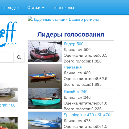
ные лодки
Статьи
Теплоходы
Лидеры голосования
Лидер 500
Длина, см:
500
Оценка читателей:
63.5
Всего голосов:
1,826
Фантазия
Длина, см:
420
Оценка читателей:
62.5
Всего голосов:
1,895
ДжекБот 240
Длина, см:
240
Оценка читателей:
61.8
craft 460
Всего голосов:
2,236
Spinningline 470 / SL 470
Длина, см:
478
Оценка читателей:
61.5