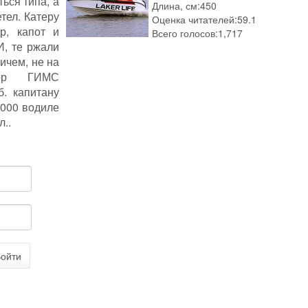
ься типа, а
Длина, см:
450
тел. Катеру
Оценка читателей:
59.1
р, капот и
Всего голосов:
1,717
И, те ржали
ичем, не на
тор ГИМС
б. капитану
2000 водиле
л..
ойти