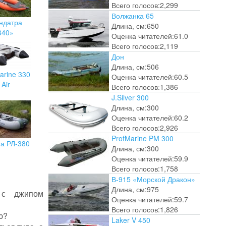
Всего голосов:
2,299
Волжанка 65
ндатра
Длина, см:
650
340»
Оценка читателей:
61.0
Всего голосов:
2,119
Дон
Длина, см:
506
arine 330
Оценка читателей:
60.5
Air
Всего голосов:
1,386
J.Silver 300
Длина, см:
300
Оценка читателей:
60.2
Всего голосов:
2,926
ProfMarine PM 300
та РЛ-380
Длина, см:
300
Оценка читателей:
59.9
Всего голосов:
1,758
В-915 «Морской Дракон»
Длина, см:
975
 с джипом
Оценка читателей:
59.7
Всего голосов:
1,826
ю?
Laker V 450