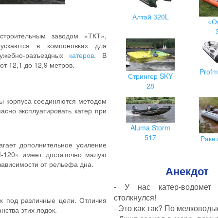
Алтай 320L
«О
строительным заводом «ТКТ»,
пускаются в компоновках для
лужебно-разъездных
катеров
. В
т 12,1 до 12,9 метров.
Profm
Стрингер SKY
28
нты корпуса соединяются методом
асно эксплуатировать катер при
Aluma Storm
517
Раке
агает дополнительное усиление
М-120» имеет достаточно малую
 зависимости от рельефа дна.
Анекдот
- У нас катер-водомет
столкнулся!
х под различные цели. Отличия
- Это как так? По мелководь
нства этих лодок.