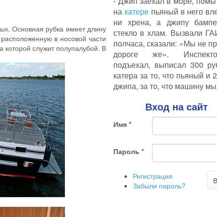
- Джип заехал в море, помыт
на
катере
пьяный в него вле
ни хрена, а джипу бампе
х. Основная рубка имеет длину
стекло в хлам. Вызвали ГА
, расположенную в носовой части
полчаса, сказали: «Мы не пр
а которой служит полупалубой. В
дороге же». Инспек
подъехал, выписал 300 ру
катера за то, что пьяный и 
джипа, за то, что машину мы
Вход на сайт
Имя
*
Пароль
*
Регистрация
В
Забыли пароль?