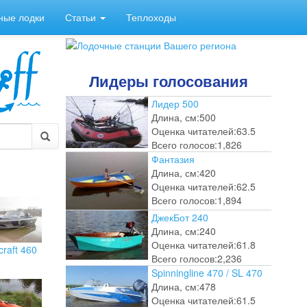
ные лодки
Статьи
Теплоходы
Лидеры голосования
Лидер 500
Длина, см:
500
Оценка читателей:
63.5
Всего голосов:
1,826
Фантазия
Длина, см:
420
Оценка читателей:
62.5
Всего голосов:
1,894
ДжекБот 240
Длина, см:
240
Оценка читателей:
61.8
craft 460
Всего голосов:
2,236
Spinningline 470 / SL 470
Длина, см:
478
Оценка читателей:
61.5