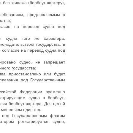
 без экипажа (бербоут-чартеру),
требованиям, предъявляемым к
татьи;
ласие на перевод судна под
я судна того же характера,
конодательством государства, в
 согласие на перевод судна под
рировано судно, не запрещает
ного государства;
тва приостановлено или будет
плавания под Государственным
ссийской Федерации временно
истрирующим судно в бербоут-
вия бербоут-чартера. Для целей
 менее чем один год.
 под Государственным флагом
тором регистрируется судно,