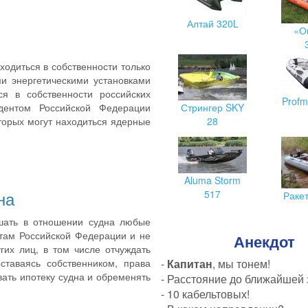
Алтай 320L
«О
ходиться в собственности только
и энергетическими установками
ся в собственности российских
Profm
дентом Российской Федерации
Стрингер SKY
оторых могут находиться ядерные
28
Aluma Storm
на
517
Раке
шать в отношении судна любые
там Российской Федерации и не
Анекдот
их лиц, в том числе отчуждать
ставаясь собственником, права
-
Капитан
, мы тонем!
вать ипотеку судна и обременять
- Расстояние до ближайшей
- 10 кабельтовых!