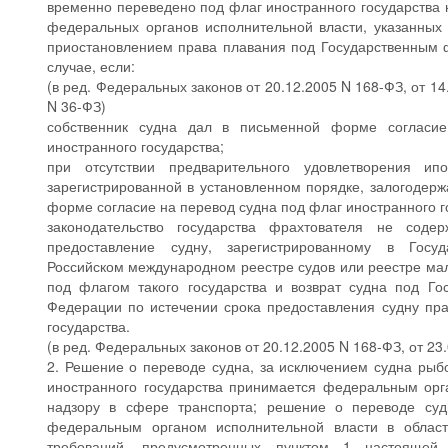
временно переведено под флаг иностранного государства 
федеральных органов исполнительной власти, указанных 
приостановлением права плавания под Государственным 
случае, если:
(в ред. Федеральных законов от 20.12.2005 N 168-ФЗ, от 14
N 36-ФЗ)
собственник судна дал в письменной форме согласи
иностранного государства;
при отсутствии предварительного удовлетворения ип
зарегистрированной в установленном порядке, залогодерж
форме согласие на перевод судна под флаг иностранного г
законодательство государства фрахтователя не соде
предоставление судну, зарегистрированному в Госуд
Российском международном реестре судов или реестре ма
под флагом такого государства и возврат судна под Го
Федерации по истечении срока предоставления судну пра
государства.
(в ред. Федеральных законов от 20.12.2005 N 168-ФЗ, от 23
2. Решение о переводе судна, за исключением судна рыб
иностранного государства принимается федеральным орг
надзору в сфере транспорта; решение о переводе су
федеральным органом исполнительной власти в облас
требований, предусмотренных пунктом 1 настоящей