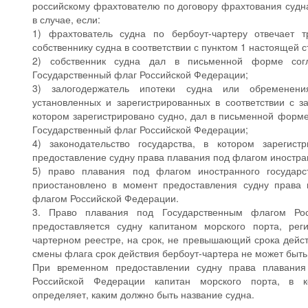
российскому фрахтователю по договору фрахтования судна
в случае, если:
1) фрахтователь судна по бербоут-чартеру отвечает 
собственнику судна в соответствии с пунктом 1 настоящей с
2) собственник судна дал в письменной форме сог
Государственный флаг Российской Федерации;
3) залогодержатель ипотеки судна или обременени
установленных и зарегистрированных в соответствии с за
котором зарегистрировано судно, дал в письменной форме
Государственный флаг Российской Федерации;
4) законодательство государства, в котором зарегист
предоставление судну права плавания под флагом иностран
5) право плавания под флагом иностранного государс
приостановлено в момент предоставления судну права 
флагом Российской Федерации.
3. Право плавания под Государственным флагом Ро
предоставляется судну капитаном морского порта, рег
чартерном реестре, на срок, не превышающий срока дейст
смены флага срок действия бербоут-чартера не может быть
При временном предоставлении судну права плавания
Российской Федерации капитан морского порта, в ко
определяет, каким должно быть название судна.