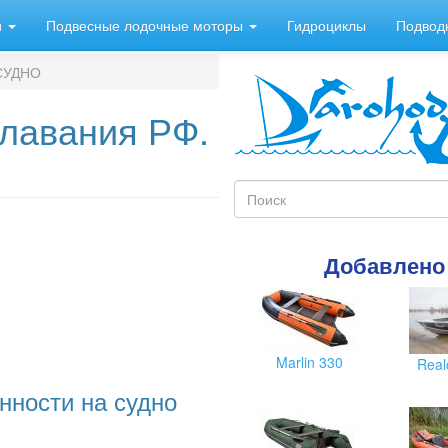
и
Подвесные лодочные моторы
Гидроциклы
Подвод
 СУДНО
плавания РФ.
Форма
поиска
Поиск
Добавлено
Marlin 330
Real
нности на судно