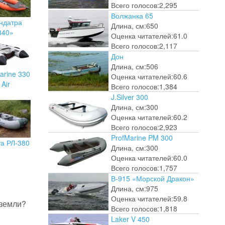
Всего голосов:
2,295
Волжанка 65
ндатра
Длина, см:
650
340»
Оценка читателей:
61.0
Всего голосов:
2,117
Дон
Длина, см:
506
arine 330
Оценка читателей:
60.6
Air
Всего голосов:
1,384
J.Silver 300
Длина, см:
300
Оценка читателей:
60.2
Всего голосов:
2,923
ProfMarine PM 300
та РЛ-380
Длина, см:
300
Оценка читателей:
60.0
Всего голосов:
1,757
В-915 «Морской Дракон»
Длина, см:
975
Оценка читателей:
59.8
 земли?
Всего голосов:
1,818
Laker V 450