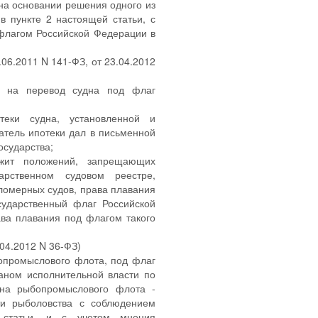
на основании решения одного из
в пункте 2 настоящей статьи, с
флагом Российской Федерации в
.06.2011 N 141-ФЗ, от 23.04.2012
е на перевод судна под флаг
отеки судна, установленной и
атель ипотеки дал в письменной
осударства;
ржит положений, запрещающих
арственном судовом реестре,
ломерных судов, права плавания
сударственный флаг Российской
ва плавания под флагом такого
.04.2012 N 36-ФЗ)
опромыслового флота, под флаг
аном исполнительной власти по
дна рыбопромыслового флота -
ти рыболовства с соблюдением
 статьи, и с учетом мнения