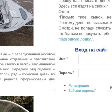
Прошу вас прислать денег
Здесь все ездят на своих."
Ответ:
"Письмо твое, сынок, не
Поэтому денег не высылаем
Смотри, не попади служить
чтобы нам не покупать тебе.
подводную лодку
.".
Вход на сайт
хеме – с запалубленной носовой
Имя
*
жное отделение и пластиковый
вое стекло в легкой алюминиевой
а нос. Передний ряд сидений –
Пароль
*
Второй ряд – кормовой диван во
у рецесса сформированы две
Регистрация
В
Забыли пароль?