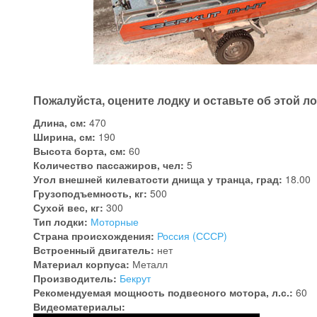
Пожалуйста, оцените лодку и оставьте об этой л
Длина, см:
470
Ширина, см:
190
Высота борта, см:
60
Количество пассажиров, чел:
5
Угол внешней килеватости днища у транца, град:
18.00
Грузоподъемность, кг:
500
Сухой вес, кг:
300
Тип лодки:
Моторные
Страна происхождения:
Россия (СССР)
Встроенный двигатель:
нет
Материал корпуса:
Металл
Производитель:
Бекрут
Рекомендуемая мощность подвесного мотора, л.с.:
60
Видеоматериалы: