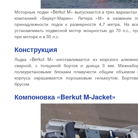
Моторные лодки «Berkut M» выпускаются в трех вариантах
компанией «Беркут-Марин». Литера «М» в названии эт
принадлежности лодок к размерности 4,7 метра. На вс
устанавливать подвесной мотор мощностью до 70 л.с., п
при моторе и в 30 л.с.
Конструкция
Лодка «Berkut M» изготавливается из морского алюмин
сварной, с толщиной бортов и днища 3 мм. Межнабор
полиуретановыми блоками плавучести общим объемом о
корпуса окрашивается порошковым гелькоутом. Борто
брусом.
Компоновка «Berkut M-Jacket»