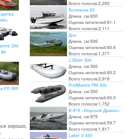
Всего голосов:
2,292
Волжанка 65
ндатра
Длина, см:
650
340»
Оценка читателей:
61.1
Всего голосов:
2,111
Дон
Длина, см:
506
arine 330
Оценка читателей:
60.6
Air
Всего голосов:
1,377
J.Silver 300
Длина, см:
300
Оценка читателей:
60.2
Всего голосов:
2,918
ProfMarine PM 300
та РЛ-380
Длина, см:
300
Оценка читателей:
60.0
Всего голосов:
1,752
В-915 «Морской Дракон»
Длина, см:
975
Оценка читателей:
59.7
все хорошо,
Всего голосов:
1,817
.
Laker V 450