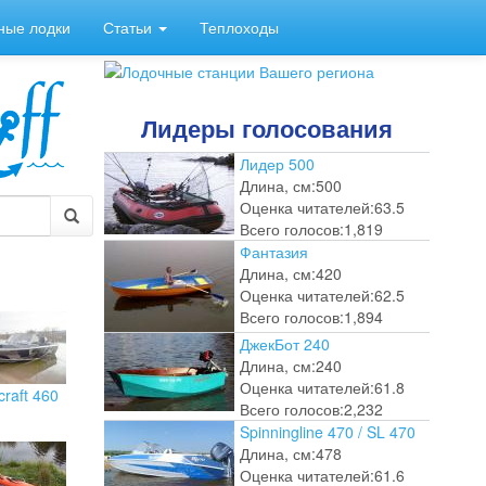
ные лодки
Статьи
Теплоходы
Лидеры голосования
Лидер 500
Длина, см:
500
Оценка читателей:
63.5
Всего голосов:
1,819
Фантазия
Длина, см:
420
Оценка читателей:
62.5
Всего голосов:
1,894
ДжекБот 240
Длина, см:
240
Оценка читателей:
61.8
craft 460
Всего голосов:
2,232
Spinningline 470 / SL 470
Длина, см:
478
Оценка читателей:
61.6