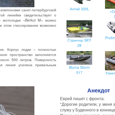
Алтай 320L
 компоновки санкт-петербургской
«О
ой линейки свидетельствует о
е мотолодки «Berkut M» можно
ри этом глиссирование возможно
Profm
Стрингер SKY
28
ия. Корпус лодки – полностью
ное пространство заполняется
коло 500 литров. Поверхность
вая линия усилена привальным
Aluma Storm
517
Раке
Анекдот
Еврей пишет с фронта:
"Дорогие родители, у меня 
служу у Буденного в коннице