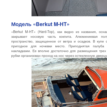
Модель «Berkut M-HT»
«Berkut M-HT» (Hard-Top), как видно из названия, осн
закрывает носовую часть кокпита. Алюминиевая по
пространство, защищенное от ветра и осадков. В купе с
пригодное для ночевки место. Приподнятая палуба
накладками. Ее вполне достаточно для размещения трех 
рубки организован проход на нос через остекленную дверцу. 