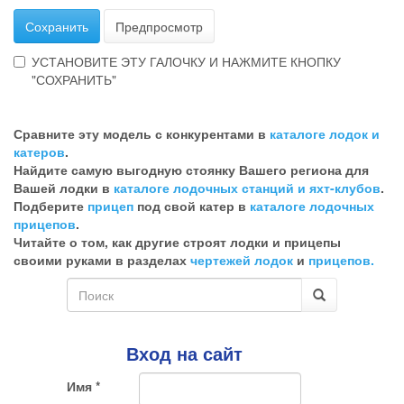
Сохранить
Предпросмотр
УСТАНОВИТЕ ЭТУ ГАЛОЧКУ И НАЖМИТЕ КНОПКУ
"СОХРАНИТЬ"
Эта
галочка
Сравните эту модель с конкурентами в
каталоге лодок и
говорит
катеров
.
о
Найдите самую выгодную стоянку Вашего региона для
том,
Вашей лодки в
каталоге лодочных станций и яхт-клубов
.
что
Подберите
прицеп
под свой катер в
каталоге лодочных
Вы
прицепов
.
хотите
Читайте о том, как другие строят лодки и прицепы
ненужный
своими руками в разделах
чертежей лодок
и
прицепов.
комментарий
Форма
поиска
Поиск
Вход на сайт
Имя
*