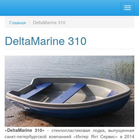
Перейти
Toggl
к
navig
основному
содержанию
Главная
DeltaMarine 310
DeltaMarine 310
«DeltaMarine 310»
- стеклопластиковая лодка, выпущенная
санкт-петербургской компанией «Интер Яхт Сервис» в 2014