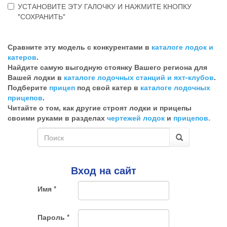
УСТАНОВИТЕ ЭТУ ГАЛОЧКУ И НАЖМИТЕ КНОПКУ
"СОХРАНИТЬ"
Эта
галочка
Сравните эту модель с конкурентами в
каталоге лодок и
говорит
катеров
.
о
Найдите самую выгодную стоянку Вашего региона для
том,
Вашей лодки в
каталоге лодочных станций и яхт-клубов
.
что
Подберите
прицеп
под свой катер в
каталоге лодочных
Вы
прицепов
.
хотите
Читайте о том, как другие строят лодки и прицепы
ненужный
своими руками в разделах
чертежей лодок
и
прицепов.
комментарий
Форма
поиска
Поиск
Вход на сайт
Имя
*
Пароль
*