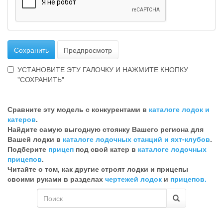
Сохранить
Предпросмотр
УСТАНОВИТЕ ЭТУ ГАЛОЧКУ И НАЖМИТЕ КНОПКУ
"СОХРАНИТЬ"
Эта
галочка
Сравните эту модель с конкурентами в
каталоге лодок и
говорит
катеров
.
о
Найдите самую выгодную стоянку Вашего региона для
том,
Вашей лодки в
каталоге лодочных станций и яхт-клубов
.
что
Подберите
прицеп
под свой катер в
каталоге лодочных
Вы
прицепов
.
хотите
Читайте о том, как другие строят лодки и прицепы
ненужный
своими руками в разделах
чертежей лодок
и
прицепов.
комментарий
Форма
поиска
Поиск