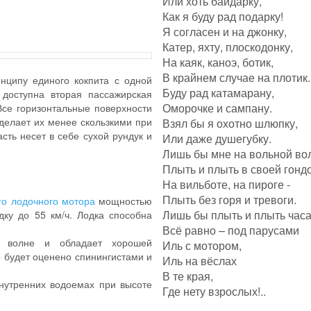
Или хоть байдарку,
Как я буду рад подарку!
Я согласен и на джонку,
Катер, яхту, плоскодонку,
На каяк, каноэ, ботик,
В крайнем случае на плотик..
нципу единого кокпита с одной
Буду рад катамарану,
 доступна вторая пассажирская
Оморочке и сампану.
Все горизонтальные поверхности
 делает их менее скользкими при
Взял бы я охотно шлюпку,
сть несет в себе сухой рундук и
Или даже душегубку.
Лишь бы мне на вольной во
Плыть и плыть в своей гонд
На вильботе, на пироге -
Плыть без горя и тревоги.
го лодочного мотора
мощностью
Лишь бы плыть и плыть час
дку до 55 км/ч. Лодка способна
Всё равно – под парусами
о волне и обладает хорошей
Иль с мотором,
о будет оценено спинингистами и
Иль на вёслах
В те края,
внутренних водоемах при высоте
Где нету взрослых!..