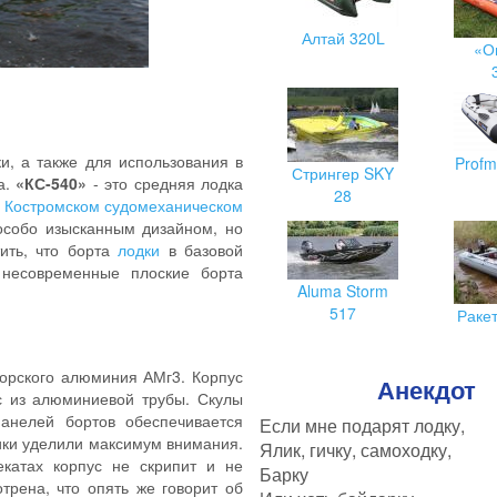
Алтай 320L
«О
и, а также для использования в
Profm
Стрингер SKY
а.
«КС-540»
- это средняя лодка
28
а
Костромском судомеханическом
 особо изысканным дизайном, но
ить, что борта
лодки
в базовой
 несовременные плоские борта
Aluma Storm
517
Раке
орского алюминия АМг3. Корпус
Анекдот
с из алюминиевой трубы. Скулы
анелей бортов обеспечивается
Если мне подарят лодку,
ки уделили максимум внимания.
Ялик, гичку, самоходку,
катах корпус не скрипит и не
Барку
рена, что опять же говорит об