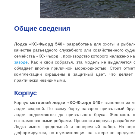
Общие сведения
Лодка «КС-Фьорд 540»
разработана для охоты и рыбалк
качестве разъездного служебного или хозяйственного судн
семейства «КС-Фьорд», производство которого налажено н
заводе
. Как и свои собратья, эта модель не выделяется
обладает вполне приличной мореходностью. Стоит отмет
комплектации окрашены в защитный цвет, что делает
практически невидимыми.
Корпус
Корпус
моторной лодки «КС-Фьорд 540»
выполнен из м
лодки сварной. По всему борту наварен привальный бру
лодки поднимаются до привального бруса. Жесткость п
выштампованными ребрами. Прочности корпуса разработчи
Лодка имеет продольный и поперечный набор. На пере
деформируется, но шумоизоляция на катере не предусмот