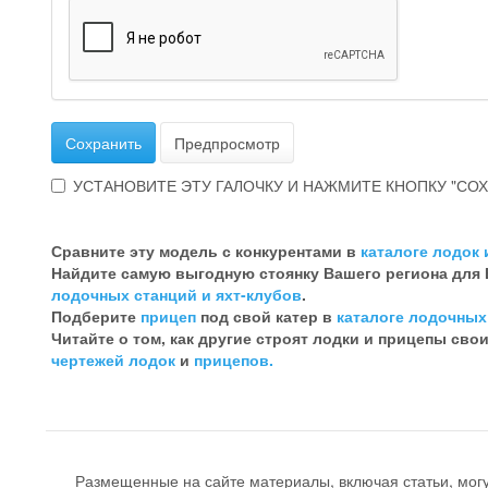
Сохранить
Предпросмотр
УСТАНОВИТЕ ЭТУ ГАЛОЧКУ И НАЖМИТЕ КНОПКУ "СОХ
Эта
галочка
Сравните эту модель с конкурентами в
каталоге лодок 
говорит
Найдите самую выгодную стоянку Вашего региона для
о
лодочных станций и яхт-клубов
.
том,
Подберите
прицеп
под свой катер в
каталоге лодочных
что
Читайте о том, как другие строят лодки и прицепы сво
Вы
чертежей лодок
и
прицепов.
хотите
ненужный
комментарий
Размещенные на сайте материалы, включая статьи, мог