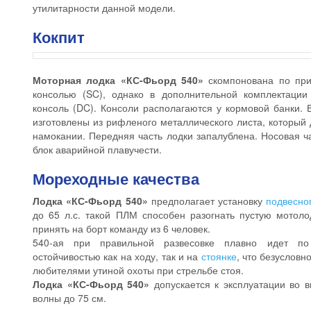
утилитарности данной модели.
Кокпит
Моторная лодка «КС-Фьорд 540»
скомпонована по при
консолью (SC), однако в дополнительной комплектации
консоль (DC). Консоли располагаются у кормовой банки. 
изготовлены из рифленого металлического листа, который
намокании. Передняя часть лодки запалублена. Носовая ча
блок аварийной плавучести.
Мореходные качества
Лодка «КС-Фьорд 540»
предполагает установку
подвесно
до 65 л.с. такой ПЛМ способен разогнать пустую мотоло
принять на борт команду из 6 человек.
540-ая при правильной развесовке плавно идет п
остойчивостью как на ходу, так и на
стоянке
, что безусловн
любителями утиной охоты при стрельбе стоя.
Лодка «КС-Фьорд 540»
допускается к эксплуатации во 
волны до 75 см.