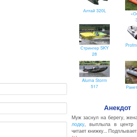
Алтай 320L
«О
Profm
Стрингер SKY
28
Aluma Storm
517
Раке
Анекдот
Муж заснул на берегу, жена
лодку
, выплыла в центр 
читает книжку... Подплывае