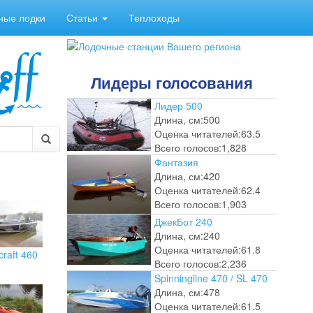
ные лодки
Статьи
Теплоходы
Лидеры голосования
Лидер 500
Длина, см:
500
Оценка читателей:
63.5
Всего голосов:
1,828
Фантазия
Длина, см:
420
Оценка читателей:
62.4
Всего голосов:
1,903
ДжекБот 240
Длина, см:
240
Оценка читателей:
61.8
craft 460
Всего голосов:
2,236
Spinningline 470 / SL 470
Длина, см:
478
Оценка читателей:
61.5