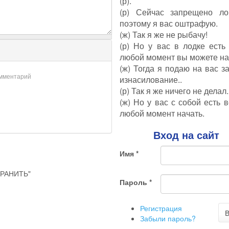
(р).
(р) Сейчас запрещено ло
поэтому я вас оштрафую.
(ж) Так я же не рыбачу!
(р) Но у вас в лодке есть
любой момент вы можете на
(ж) Тогда я подаю на вас з
омментарий
изнасилование..
(р) Так я же ничего не делал..
(ж) Но у вас с собой есть в
любой момент начать.
Вход на сайт
Имя
*
РАНИТЬ"
Пароль
*
Регистрация
В
Забыли пароль?