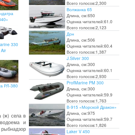
Всего голосов:
2,300
Волжанка 65
ндатра
Длина, см:
650
340»
Оценка читателей:
61.0
Всего голосов:
2,123
Дон
Длина, см:
506
arine 330
Оценка читателей:
60.4
Air
Всего голосов:
1,387
J.Silver 300
Длина, см:
300
Оценка читателей:
60.1
Всего голосов:
2,930
ProfMarine PM 300
та РЛ-380
Длина, см:
300
Оценка читателей:
59.9
Всего голосов:
1,763
В-915 «Морской Дракон»
Длина, см:
975
 (ж) села в
Оценка читателей:
59.7
водоема и
Всего голосов:
1,826
т рыбнадзор
Laker V 450