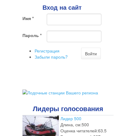
о
Вход на сайт
том,
что
Имя
*
Вы
хотите
ненужный
Пароль
*
комментарий
Регистрация
Войти
Забыли пароль?
Лидеры голосования
Лидер 500
Длина, см:
500
Оценка читателей:
63.5