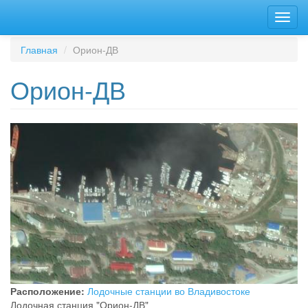
Перейти
Toggl
к
navig
основному
содержанию
Главная
Орион-ДВ
Орион-ДВ
Расположение:
Лодочные станции во Владивостоке
Лодочная станция "Орион-ДВ"