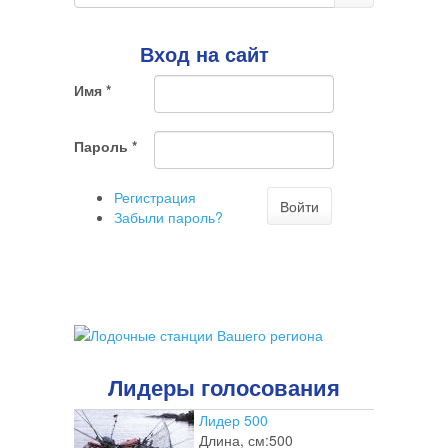
галочка
поиска
Поиск
говорит
о
Вход на сайт
том,
что
Имя
*
Вы
хотите
ненужный
Пароль
*
комментарий
Регистрация
Войти
Забыли пароль?
Лидеры голосования
Лидер 500
Длина, см:
500