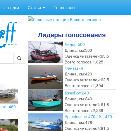
ные лодки
Статьи
Теплоходы
Лидеры голосования
Лидер 500
Длина, см:
500
Оценка читателей:
63.5
Всего голосов:
1,825
Фантазия
Длина, см:
420
Оценка читателей:
62.5
Всего голосов:
1,894
ДжекБот 240
Длина, см:
240
Оценка читателей:
61.8
craft 460
Всего голосов:
2,236
Spinningline 470 / SL 470
Длина, см:
478
Оценка читателей:
61.5