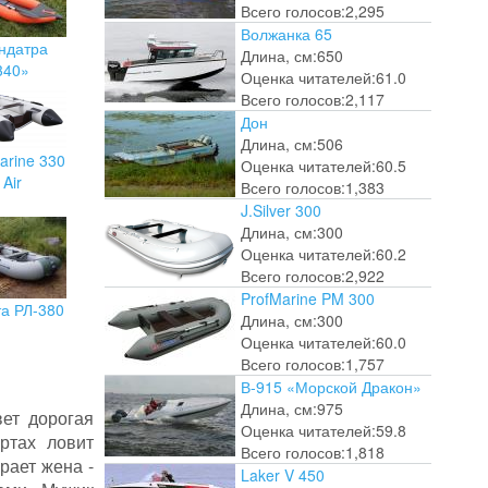
Всего голосов:
2,295
Волжанка 65
ндатра
Длина, см:
650
340»
Оценка читателей:
61.0
Всего голосов:
2,117
Дон
Длина, см:
506
arine 330
Оценка читателей:
60.5
Air
Всего голосов:
1,383
J.Silver 300
Длина, см:
300
Оценка читателей:
60.2
Всего голосов:
2,922
ProfMarine PM 300
та РЛ-380
Длина, см:
300
Оценка читателей:
60.0
Всего голосов:
1,757
В-915 «Морской Дракон»
Длина, см:
975
ет дорогая
Оценка читателей:
59.8
ртах ловит
Всего голосов:
1,818
рает жена -
Laker V 450