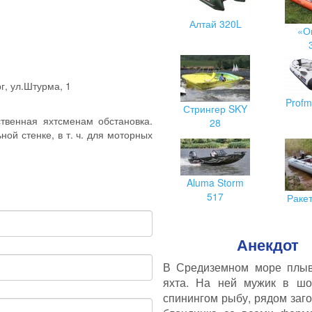
Алтай 320L
«О
г, ул.Штурма, 1
Profm
Стрингер SKY
твенная яхтсменам обстановка.
28
ной стенке, в т. ч. для моторных
Aluma Storm
517
Раке
Анекдот
В Средиземном море плыв
яхта. На ней мужик в шо
спинингом рыбу, рядом заго