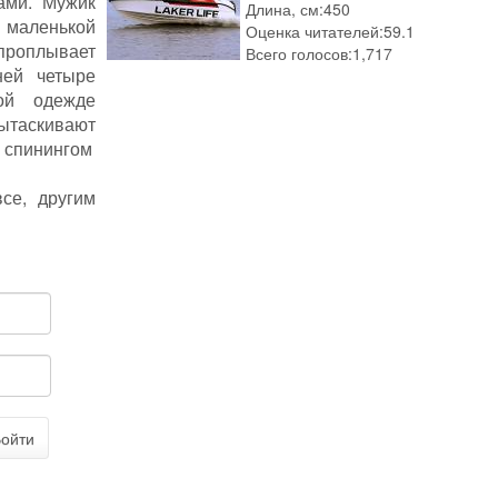
ами. Мужик
Длина, см:
450
маленькой
Оценка читателей:
59.1
проплывает
Всего голосов:
1,717
ней четыре
ой одежде
ытаскивают
о спинингом
все, другим
ойти