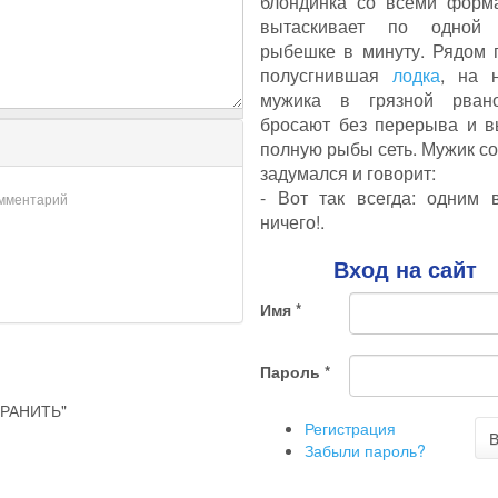
блондинка со всеми форм
вытаскивает по одной 
рыбешке в минуту. Рядом 
полусгнившая
лодка
, на 
мужика в грязной рван
бросают без перерыва и в
полную рыбы сеть. Мужик с
задумался и говорит:
- Вот так всегда: одним 
омментарий
ничего!.
Вход на сайт
Имя
*
Пароль
*
РАНИТЬ"
Регистрация
В
Забыли пароль?