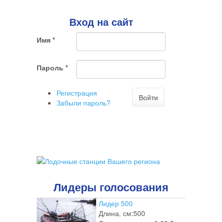
Поиск
говорит
о
Вход на сайт
том,
что
Имя
*
Вы
хотите
ненужный
Пароль
*
комментарий
Регистрация
Войти
Забыли пароль?
Лидеры голосования
Лидер 500
Длина, см:
500