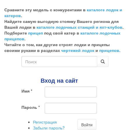
Эта
галочка
Сравните эту модель с конкурентами в
каталоге лодок и
говорит
катеров
.
о
Найдите самую выгодную стоянку Вашего региона для
том,
Вашей лодки в
каталоге лодочных станций и яхт-клубов
.
что
Подберите
прицеп
под свой катер в
каталоге лодочных
Вы
прицепов
.
хотите
Читайте о том, как другие строят лодки и прицепы
ненужный
своими руками в разделах
чертежей лодок
и
прицепов.
комментарий
Форма
поиска
Поиск
Вход на сайт
Имя
*
Пароль
*
Регистрация
Войти
Забыли пароль?