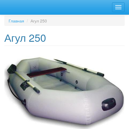
Перейти
Toggl
к
navig
основному
содержанию
Главная
Агул 250
Агул 250