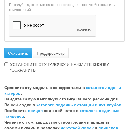
Пожалуйста, ответьте на вопрос ниже, для того, чтобы оставить
комментарий
Сохранить
Предпросмотр
УСТАНОВИТЕ ЭТУ ГАЛОЧКУ И НАЖМИТЕ КНОПКУ
"СОХРАНИТЬ"
Эта
галочка
Сравните эту модель с конкурентами в
каталоге лодок и
говорит
катеров
.
о
Найдите самую выгодную стоянку Вашего региона для
том,
Вашей лодки в
каталоге лодочных станций и яхт-клубов
.
что
Подберите
прицеп
под свой катер в
каталоге лодочных
Вы
прицепов
.
хотите
Читайте о том, как другие строят лодки и прицепы
ненужный
своими руками в разделах
чертежей лодок
и
прицепов.