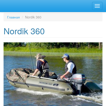
Перейти
Toggl
к
navig
основному
содержанию
Главная
Nordik 360
Nordik 360