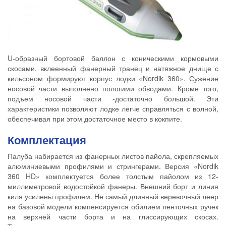
U-образный бортовой баллон с коническими кормовыми
скосами, вклеенный фанерный транец и натяжное днище с
кильсоном формируют корпус лодки «Nordik 360». Сужение
носовой части выполнено пологими обводами. Кроме того,
подъем носовой части -достаточно большой. Эти
характеристики позволяют лодке легче справляться с волной,
обеспечивая при этом достаточное место в кокпите.
Комплектация
Палуба набирается из фанерных листов пайола, скрепляемых
алюминиевыми профилями и стрингерами. Версия «Nordik
360 HD» комплектуется более толстым пайолом из 12-
миллиметровой водостойкой фанеры. Внешний борт и линия
киля усилены профилем. Не самый длинный веревочный леер
на базовой модели компенсируется обилием ленточных ручек
на верхней части борта и на глиссирующих скосах.