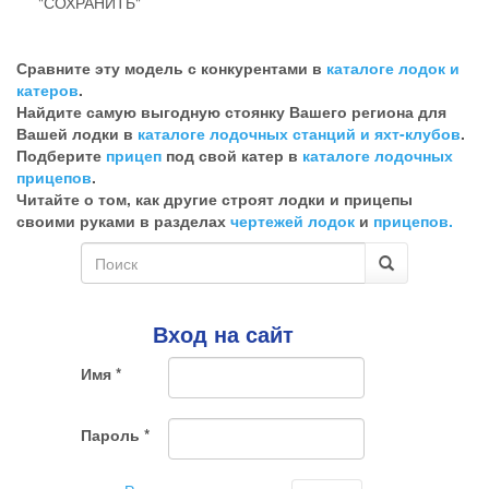
"СОХРАНИТЬ"
Эта
галочка
Сравните эту модель с конкурентами в
каталоге лодок и
говорит
катеров
.
о
Найдите самую выгодную стоянку Вашего региона для
том,
Вашей лодки в
каталоге лодочных станций и яхт-клубов
.
что
Подберите
прицеп
под свой катер в
каталоге лодочных
Вы
прицепов
.
хотите
Читайте о том, как другие строят лодки и прицепы
ненужный
своими руками в разделах
чертежей лодок
и
прицепов.
комментарий
Форма
поиска
Поиск
Вход на сайт
Имя
*
Пароль
*