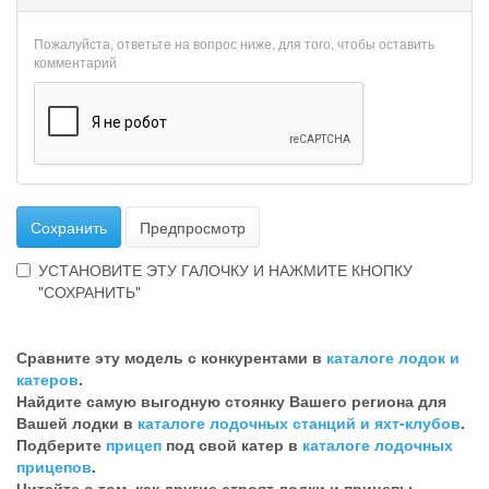
Пожалуйста, ответьте на вопрос ниже, для того, чтобы оставить
комментарий
Сохранить
Предпросмотр
УСТАНОВИТЕ ЭТУ ГАЛОЧКУ И НАЖМИТЕ КНОПКУ
"СОХРАНИТЬ"
Эта
галочка
Сравните эту модель с конкурентами в
каталоге лодок и
говорит
катеров
.
о
Найдите самую выгодную стоянку Вашего региона для
том,
Вашей лодки в
каталоге лодочных станций и яхт-клубов
.
что
Подберите
прицеп
под свой катер в
каталоге лодочных
Вы
прицепов
.
хотите
Читайте о том, как другие строят лодки и прицепы