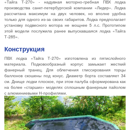
«Тайга Т-270» - надувная моторно-гребная ПВХ лодка
производства санкт-петербургской компании «Лидер». Лодка
рассчитана максимум на двух человек, но вполне удобна
только для одного из-за своих габаритов. Лодка предполагает
установку подвесного мотора не мощнее 5 л.с. Прототипом
этой модели послужила ранее выпускавшаяся лодка «Тайга
Т-285».
Конструкция
ПВХ лодка «Тайга Т-270» изготовлена из пятислойного
материала. Подковообразный корпус замыкает жесткий
фанерный транец. Для облегчения глиссирования торцы
баллонов скошены под конус. Диаметр борта составляет 34
см. Днище лодки плоское, при этом палуба сформирована как
на более «старших» моделях сплошным фанерным пайолом
с алюминиевыми Н-профилями.