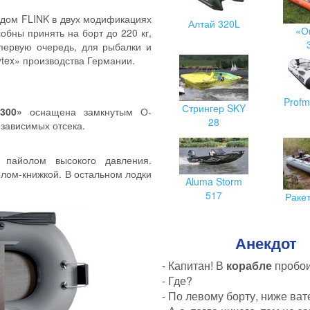
дом FLINK в двух модификациях
Алтай 320L
«О
обны принять на борт до 220 кг,
первую очередь, для рыбалки и
ytex» производства Германии.
Profm
Стрингер SKY
300»
оснащена замкнутым О-
28
зависимых отсека.
 пайолом высокого давления.
ом-книжкой. В остальном лодки
Aluma Storm
517
Раке
Анекдот
- Капитан! В
корабле
пробои
- Где?
- По левому борту, ниже ват