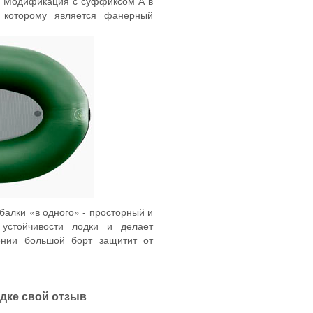
. Модификация с суффиксом А в
 которому является фанерный
балки «в одного» - просторный и
 устойчивости лодки и делает
ении большой борт защитит от
одке свой отзыв