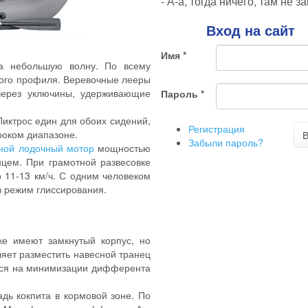
- А-а, тогда ничего, там не з
Вход на сайт
Имя
*
а небольшую волну. По всему
ого профиля. Веревочные лееры
через уключины, удерживающие
Пароль
*
Ликтрос един для обоих сидений,
Регистрация
роком диапазоне.
В
Забыли пароль?
ной лодочный мотор
мощностью
нцем. При грамотной развесовке
о 11-13 км/ч. С одним человеком
в режим глиссирования.
е имеют замкнутый корпус, но
яет разместить навесной транец
ется на минимизации дифферента
дь кокпита в кормовой зоне. По