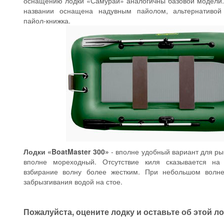
оснащению лодки «Самурай» аналогичны базовой модели
названии оснащена надувным пайолом, альтернативой
пайол-книжка.
Лодки «BoatMaster 300»
- вполне удобный вариант для ры
вполне мореходный. Отсутствие киля сказывается на
взбирание волну более жестким. При небольшом волн
забрызгивания водой на стое.
Пожалуйста, оцените лодку и оставьте об этой л