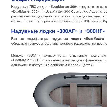
Надувные ПВХ лодки «BoatMaster 300»
выпускаются заво
«BoatMaster 300» и «BoatMaster 300 Самурай». Лодки спос
рассчитаны на двух членов экипажа и предназначены, в 
охоты. Лодки этой серии изготавливаются из ПВХ ткани «He
Надувные лодки «300AF» и «300HF»
Базовая модификация
надувных лодок «BoatMaster 
образным корпусом, баллоны которого разделены на два не
Модель «300AF» комплектуется отдельным надувным
«BoatMaster 300HF» оснащается раскладным фанерным пол
одинаковы и доступны в оливковом и сером цветах.