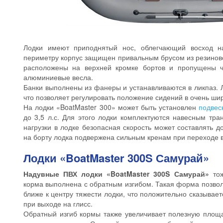
Лодки имеют приподнятый нос, облегчающий восход н
периметру корпус защищен привальным брусом из резинов
расположены на верхней кромке бортов и пропущены 
алюминиевые весла.
Банки выполнены из фанеры и устанавливаются в ликпаз. 
что позволяет регулировать положение сидений в очень ши
На лодки «BoatMaster 300» может быть установлен
подвес
до 3,5 л.с. Для этого лодки комплектуются навесным тра
нагрузки в лодке безопасная скорость может составлять д
на борту лодка подвержена сильным кренам при переходе 
Лодки «BoatMaster 300S Самурай»
Надувные ПВХ лодки «BoatMaster 300S Самурай»
тож
корма выполнена с обратным изгибом. Такая форма позвол
ближе к центру тяжести лодки, что положительно сказыва
при выходе на глисс.
Обратный изгиб кормы также увеличивает полезную площа