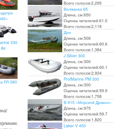
Всего голосов:
2,295
Волжанка 65
ндатра
Длина, см:
650
340»
Оценка читателей:
61.0
Всего голосов:
2,118
Дон
Длина, см:
506
arine 330
Оценка читателей:
60.6
Air
Всего голосов:
1,384
J.Silver 300
Длина, см:
300
Оценка читателей:
60.1
Всего голосов:
2,924
ProfMarine PM 300
та РЛ-380
Длина, см:
300
Оценка читателей:
59.9
Всего голосов:
1,758
В-915 «Морской Дракон»
Длина, см:
975
на!
Оценка читателей:
59.7
Всего голосов:
1,820
ерлинии.
Laker V 450