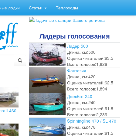
ные лодки
Статьи
Теплоходы
Лидеры голосования
Лидер 500
Длина, см:
500
Оценка читателей:
63.5
Всего голосов:
1,826
Фантазия
Длина, см:
420
Оценка читателей:
62.5
Всего голосов:
1,894
ДжекБот 240
Длина, см:
240
Оценка читателей:
61.8
craft 460
Всего голосов:
2,236
Spinningline 470 / SL 470
Длина, см:
478
Оценка читателей:
61.5