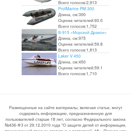
Всего голосов:
2,913
ProfMarine PM 300
Длина, см:
300
Оценка читателей:
60.0
Всего голосов:
1,752
В-915 «Морской Дракон»
Длина, см:
975
Оценка читателей:
59.8
Всего голосов:
1,813
Laker V 450
Длина, см:
450
Оценка читателей:
59.1
Всего голосов:
1,710
Размещенные на сайте материалы, включая статьи, могут
содержать информацию, предназначенную для
пользователей старше 18 лет, согласно Федерального закона
№436-ФЗ от 29.12.2010 года "О защите детей от информации,
причиняющей вред их здоровью и развитию". 18+. Полное или