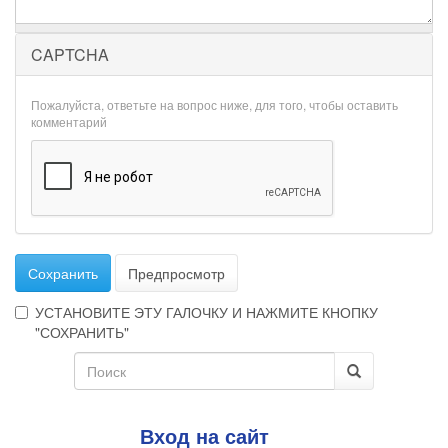
CAPTCHA
Пожалуйста, ответьте на вопрос ниже, для того, чтобы оставить
комментарий
Сохранить
Предпросмотр
УСТАНОВИТЕ ЭТУ ГАЛОЧКУ И НАЖМИТЕ КНОПКУ
"СОХРАНИТЬ"
Форма
Эта
галочка
поиска
Поиск
говорит
о
Вход на сайт
том,