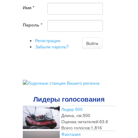
что
Имя
*
Вы
хотите
ненужный
Пароль
*
комментарий
Регистрация
Войти
Забыли пароль?
Лидеры голосования
Лидер 500
Длина, см:
500
Оценка читателей:
63.6
Всего голосов:
1,816
Фантазия