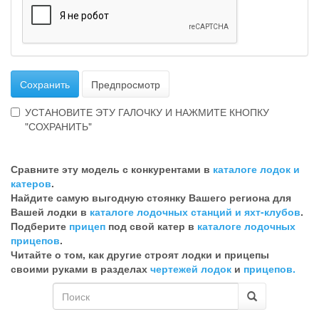
Сохранить
Предпросмотр
УСТАНОВИТЕ ЭТУ ГАЛОЧКУ И НАЖМИТЕ КНОПКУ
"СОХРАНИТЬ"
Эта
галочка
Сравните эту модель с конкурентами в
каталоге лодок и
говорит
катеров
.
о
Найдите самую выгодную стоянку Вашего региона для
том,
Вашей лодки в
каталоге лодочных станций и яхт-клубов
.
что
Подберите
прицеп
под свой катер в
каталоге лодочных
Вы
прицепов
.
хотите
Читайте о том, как другие строят лодки и прицепы
ненужный
своими руками в разделах
чертежей лодок
и
прицепов.
комментарий
Форма
поиска
Поиск