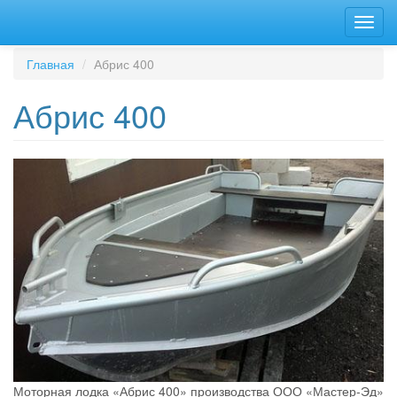
Перейти
Toggl
к
navig
основному
содержанию
Главная
Абрис 400
Абрис 400
Моторная лодка «Абрис 400» производства ООО «Мастер-Эд»