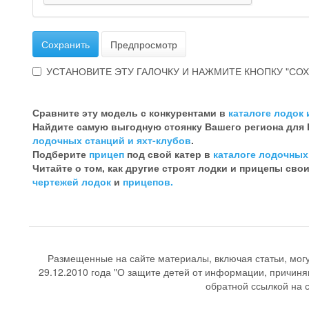
Сохранить
Предпросмотр
УСТАНОВИТЕ ЭТУ ГАЛОЧКУ И НАЖМИТЕ КНОПКУ "СОХ
Эта
галочка
Сравните эту модель с конкурентами в
каталоге лодок 
говорит
Найдите самую выгодную стоянку Вашего региона для
о
лодочных станций и яхт-клубов
.
том,
Подберите
прицеп
под свой катер в
каталоге лодочных
что
Читайте о том, как другие строят лодки и прицепы сво
Вы
чертежей лодок
и
прицепов.
хотите
ненужный
комментарий
Размещенные на сайте материалы, включая статьи, мог
29.12.2010 года "О защите детей от информации, причиня
обратной ссылкой на со