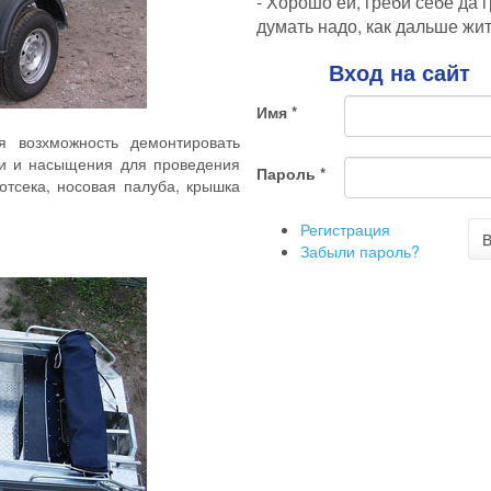
- Хорошо ей, греби себе да 
думать надо, как дальше жит
Вход на сайт
Имя
*
я возхможность демонтировать
ки и насыщения для проведения
Пароль
*
тсека, носовая палуба, крышка
Регистрация
В
Забыли пароль?