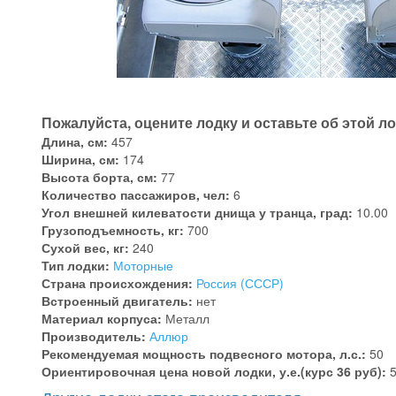
Пожалуйста, оцените лодку и оставьте об этой л
Длина, см:
457
Ширина, см:
174
Высота борта, см:
77
Количество пассажиров, чел:
6
Угол внешней килеватости днища у транца, град:
10.00
Грузоподъемность, кг:
700
Сухой вес, кг:
240
Тип лодки:
Моторные
Страна происхождения:
Россия (СССР)
Встроенный двигатель:
нет
Материал корпуса:
Металл
Производитель:
Аллюр
Рекомендуемая мощность подвесного мотора, л.с.:
50
Ориентировочная цена новой лодки, у.е.(курс 36 руб):