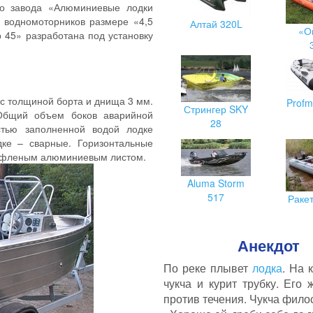
го завода «Алюминиевые лодки
 водномоторников размере «4,5
Алтай 320L
«О
р 45» разработана под установку
 с толщиной борта и днища 3 мм.
Profm
Стрингер SKY
 Общий объем боков аварийной
28
стью заполненной водой лодке
дке – сварные. Горизонтальные
рифленым алюминиевым листом.
Aluma Storm
517
Раке
Анекдот
По реке плывет
лодка
. На 
чукча и курит трубку. Его 
против течения. Чукча фило