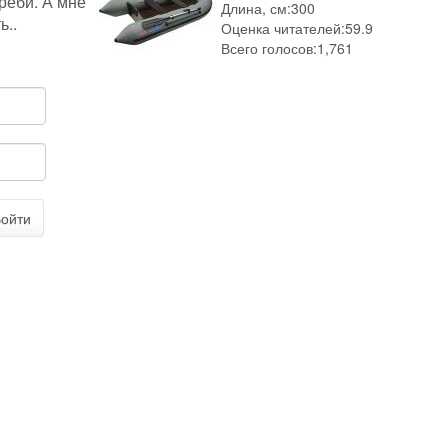
греби. А мне
Длина, см:
300
ь..
Оценка читателей:
59.9
Всего голосов:
1,761
ойти