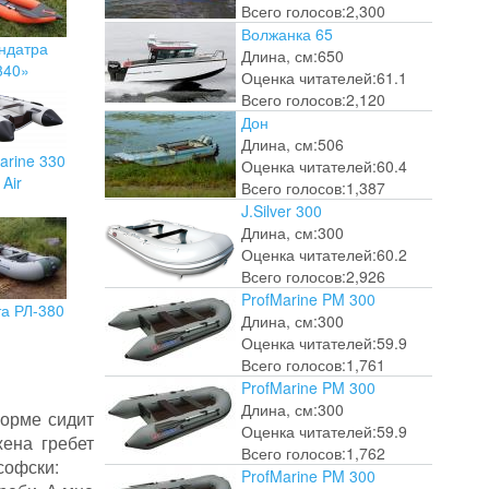
Всего голосов:
2,300
Волжанка 65
ндатра
Длина, см:
650
340»
Оценка читателей:
61.1
Всего голосов:
2,120
Дон
Длина, см:
506
arine 330
Оценка читателей:
60.4
Air
Всего голосов:
1,387
J.Silver 300
Длина, см:
300
Оценка читателей:
60.2
Всего голосов:
2,926
ProfMarine PM 300
та РЛ-380
Длина, см:
300
Оценка читателей:
59.9
Всего голосов:
1,761
ProfMarine PM 300
Длина, см:
300
корме сидит
Оценка читателей:
59.9
жена гребет
Всего голосов:
1,762
софски:
ProfMarine PM 300