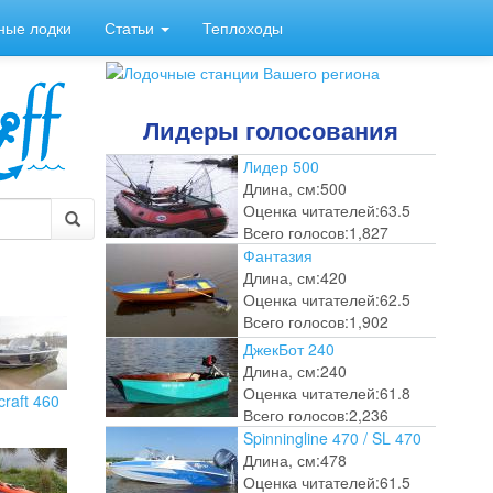
ные лодки
Статьи
Теплоходы
Лидеры голосования
Лидер 500
Длина, см:
500
Оценка читателей:
63.5
Всего голосов:
1,827
Фантазия
Длина, см:
420
Оценка читателей:
62.5
Всего голосов:
1,902
ДжекБот 240
Длина, см:
240
Оценка читателей:
61.8
craft 460
Всего голосов:
2,236
Spinningline 470 / SL 470
Длина, см:
478
Оценка читателей:
61.5