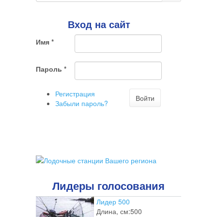
поиска
Поиск
говорит
о
Вход на сайт
том,
что
Имя
*
Вы
хотите
ненужный
Пароль
*
комментарий
Регистрация
Войти
Забыли пароль?
Лидеры голосования
Лидер 500
Длина, см:
500