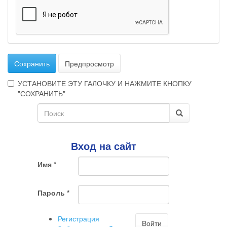
Сохранить
Предпросмотр
УСТАНОВИТЕ ЭТУ ГАЛОЧКУ И НАЖМИТЕ КНОПКУ
"СОХРАНИТЬ"
Форма
Эта
галочка
поиска
Поиск
говорит
о
Вход на сайт
том,
что
Имя
*
Вы
хотите
ненужный
Пароль
*
комментарий
Регистрация
Войти