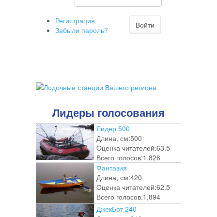
комментарий
Регистрация
Войти
Забыли пароль?
Лидеры голосования
Лидер 500
Длина, см:
500
Оценка читателей:
63.5
Всего голосов:
1,826
Фантазия
Длина, см:
420
Оценка читателей:
62.5
Всего голосов:
1,894
ДжекБот 240