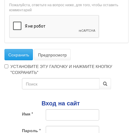
Пожалуйста, ответьте на вопрос ниже, для того, чтобы оставить
комментарий
Сохранить
Предпросмотр
УСТАНОВИТЕ ЭТУ ГАЛОЧКУ И НАЖМИТЕ КНОПКУ
"СОХРАНИТЬ"
Форма
Эта
галочка
поиска
Поиск
говорит
о
Вход на сайт
том,
что
Имя
*
Вы
хотите
ненужный
Пароль
*