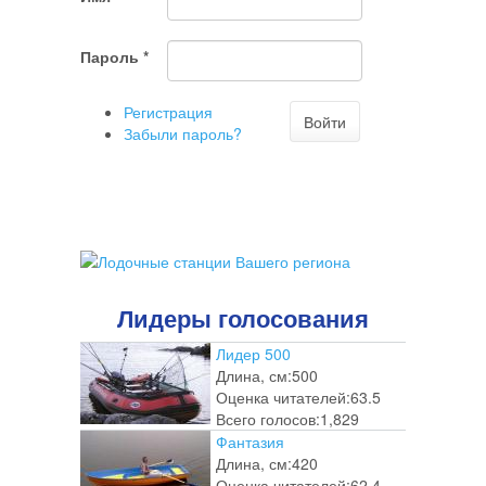
Вы
хотите
ненужный
Пароль
*
комментарий
Регистрация
Войти
Забыли пароль?
Лидеры голосования
Лидер 500
Длина, см:
500
Оценка читателей:
63.5
Всего голосов:
1,829
Фантазия
Длина, см:
420
Оценка читателей:
62.4