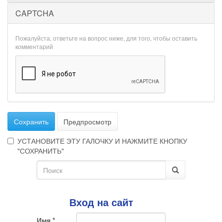
CAPTCHA
Пожалуйста, ответьте на вопрос ниже, для того, чтобы оставить
комментарий
Сохранить
Предпросмотр
УСТАНОВИТЕ ЭТУ ГАЛОЧКУ И НАЖМИТЕ КНОПКУ
"СОХРАНИТЬ"
Форма
Эта
галочка
поиска
Поиск
говорит
о
Вход на сайт
том,
что
Имя
*