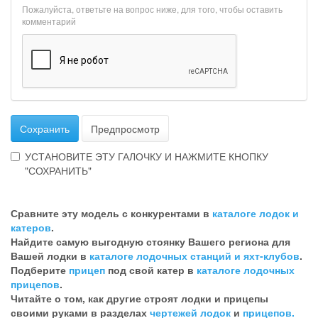
Пожалуйста, ответьте на вопрос ниже, для того, чтобы оставить
комментарий
Сохранить
Предпросмотр
УСТАНОВИТЕ ЭТУ ГАЛОЧКУ И НАЖМИТЕ КНОПКУ
"СОХРАНИТЬ"
Эта
галочка
Сравните эту модель с конкурентами в
каталоге лодок и
говорит
катеров
.
о
Найдите самую выгодную стоянку Вашего региона для
том,
Вашей лодки в
каталоге лодочных станций и яхт-клубов
.
что
Подберите
прицеп
под свой катер в
каталоге лодочных
Вы
прицепов
.
хотите
Читайте о том, как другие строят лодки и прицепы
ненужный
своими руками в разделах
чертежей лодок
и
прицепов.