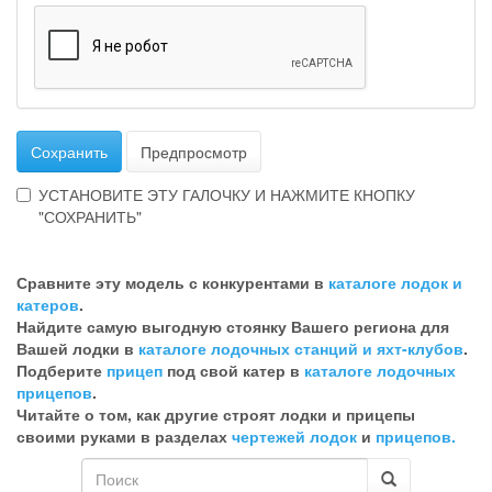
Сохранить
Предпросмотр
УСТАНОВИТЕ ЭТУ ГАЛОЧКУ И НАЖМИТЕ КНОПКУ
"СОХРАНИТЬ"
Эта
галочка
Сравните эту модель с конкурентами в
каталоге лодок и
говорит
катеров
.
о
Найдите самую выгодную стоянку Вашего региона для
том,
Вашей лодки в
каталоге лодочных станций и яхт-клубов
.
что
Подберите
прицеп
под свой катер в
каталоге лодочных
Вы
прицепов
.
хотите
Читайте о том, как другие строят лодки и прицепы
ненужный
своими руками в разделах
чертежей лодок
и
прицепов.
комментарий
Форма