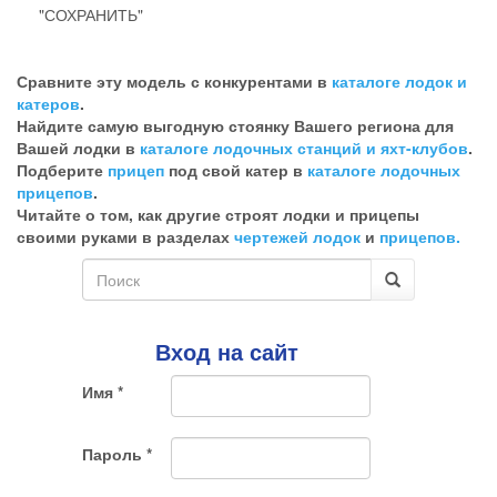
"СОХРАНИТЬ"
Эта
галочка
Сравните эту модель с конкурентами в
каталоге лодок и
говорит
катеров
.
о
Найдите самую выгодную стоянку Вашего региона для
том,
Вашей лодки в
каталоге лодочных станций и яхт-клубов
.
что
Подберите
прицеп
под свой катер в
каталоге лодочных
Вы
прицепов
.
хотите
Читайте о том, как другие строят лодки и прицепы
ненужный
своими руками в разделах
чертежей лодок
и
прицепов.
комментарий
Форма
поиска
Поиск
Вход на сайт
Имя
*
Пароль
*