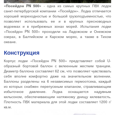
«Посейдон PN 500»
- одна из самых крупных ПВХ лодок
санкт-петербургской компании «Посейдон». Лодка отличается
хорошей мореходностью и большой грузоподъемностью, что
позволяет использовать ее и в крупных пресноводных
водоемах и в прибрежных зонах морей. Испытания лодки
«Посейдон PN 500» проходили на Ладожском и Онежском
озерах, в Балтийском и Карском морях, а также в Тихом
океане.
Конструкция
Корпус лодки «Посейдон PN 500» представляет собой U-
образный бортовой баллон с вклеенным жестким транцем.
Диаметр баллона составляет 62 см, что позволяет чувствовать
себя вполне комфортно даже на значительном волнении.
Баллоны разделены на 6 независимых гермоотсека, каждый
из которых снабжен перепускным клапаном, стравливающим
избыточное давление. Лодка оснащается надувным
кильсоном, обеспечивающим натяжному днищу килеватость.
Плотность ПВХ материала для этой лодки составляет 1200 г/
кв.м.