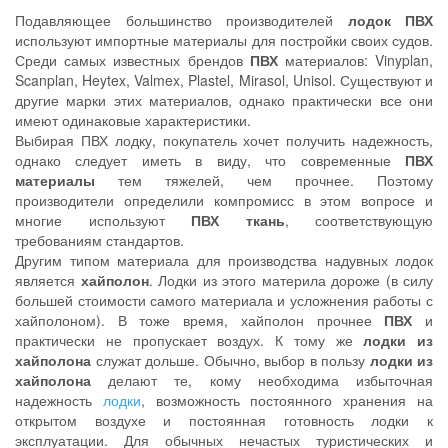
Подавляющее большинство производителей
лодок ПВХ
используют импортные материалы для постройки своих судов.
Среди самых известных брендов
ПВХ
материалов: Vinyplan,
Scanplan, Heytex, Valmex, Plastel, Mirasol, Unisol. Существуют и
другие марки этих материалов, однако практически все они
имеют одинаковые характеристики.
Выбирая ПВХ лодку, покупатель хочет получить надежность,
однако следует иметь в виду, что современные
ПВХ
материалы
тем тяжелей, чем прочнее. Поэтому
производители определили компромисс в этом вопросе и
многие используют
ПВХ ткань
, соответствующую
требованиям стандартов.
Другим типом материала для производства надувных лодок
является
хайполон
. Лодки из этого материла дороже (в силу
большей стоимости самого материала и усложнения работы с
хайполоном). В тоже время, хайполон прочнее
ПВХ
и
практически не пропускает воздух. К тому же
лодки из
хайполона
служат дольше. Обычно, выбор в пользу
лодки из
хайполона
делают те, кому необходима избыточная
надежность
лодки
, возможность постоянного хранения на
открытом воздухе и постоянная готовность лодки к
эксплуатации. Для обычных нечастых туристических и