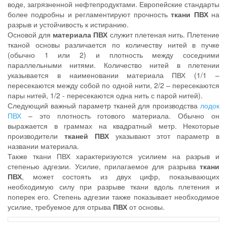
воде, загрязненной нефтепродуктами. Европейские стандарты
более подробны и регламентируют прочность
ткани ПВХ
на
разрыв и устойчивость к истиранию.
Основой для
материала ПВХ
служит плетеная нить. Плетение
тканой основы различается по количеству нитей в пучке
(обычно 1 или 2) и плотность между соседними
параллельными нитями. Количество нитей в плетении
указывается в наименовании материала ПВХ (1/1 –
пересекаются между собой по одной нити, 2/2 – пересекаются
пары нитей, 1/2 - пересекаются одна нить с парой нитей).
Следующий важный параметр тканей для производства
лодок
ПВХ
– это плотность готового материала. Обычно он
выражается в граммах на квадратный метр. Некоторые
производители
тканей ПВХ
указывают этот параметр в
названии материала.
Также ткани ПВХ характеризуются усилием на разрыв и
степенью адгезии. Усилие, прилагаемое для разрыва
ткани
ПВХ
, может состоять из двух цифр, показывающих
необходимую силу при разрыве ткани вдоль плетения и
поперек его. Степень адгезии также показывает необходимое
усилие, требуемое для отрыва
ПВХ
от основы.