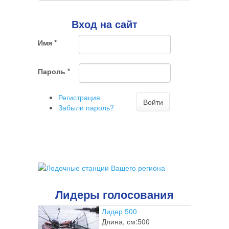
Поиск
говорит
о
Вход на сайт
том,
что
Имя
*
Вы
хотите
ненужный
Пароль
*
комментарий
Регистрация
Войти
Забыли пароль?
Лидеры голосования
Лидер 500
Длина, см:
500