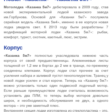
Мотолодка «Казанка 5м7»
дебютировала в 2009 году, став
новой экспериментальной лодкой казанского завода
им.Горбунова. Основой для «Казанки 5м7» послужила
серийная модель «Казанка 5м4», именно в ее корпусе новая
лодка увидела свет. К 2013 году были разработаны 7
модификаций моторной лодки «Казанка 5м7»: рыбак,
комфорт, турист, охотник, каютный, люкс, экстрим.
Корпус
«Казанка 5м7»
полностью унаследовала нижнюю часть
корпуса от своей предшественницы. Алюминиевые листы
толщиной от 1,2 мм в бортах до 2 мм в транце, по-прежнему
соединены клепками. Корпус лодки стал прочнее за счет
усиления набора и заливкой пустот пенополиуретом. Транец у
новой лодки усилен и стал короче. Теперь на «Казанку 5м7»
можно установить только один подвесной лодочный мотор.
Если раньше преимуществом лодки считалась возможность
установить два ПЛМ, то теперь выбор моторов довольно
широк, и необходимость обслуживания не двух, а одного
мотора – это уже заметный плюс.
Внутренняя секция лодки изготовлена из стеклопластика – это,