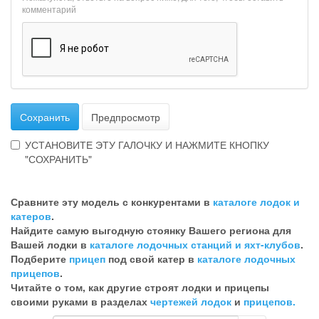
комментарий
Сохранить
Предпросмотр
УСТАНОВИТЕ ЭТУ ГАЛОЧКУ И НАЖМИТЕ КНОПКУ
"СОХРАНИТЬ"
Эта
галочка
Сравните эту модель с конкурентами в
каталоге лодок и
говорит
катеров
.
о
Найдите самую выгодную стоянку Вашего региона для
том,
Вашей лодки в
каталоге лодочных станций и яхт-клубов
.
что
Подберите
прицеп
под свой катер в
каталоге лодочных
Вы
прицепов
.
хотите
Читайте о том, как другие строят лодки и прицепы
ненужный
своими руками в разделах
чертежей лодок
и
прицепов.
комментарий