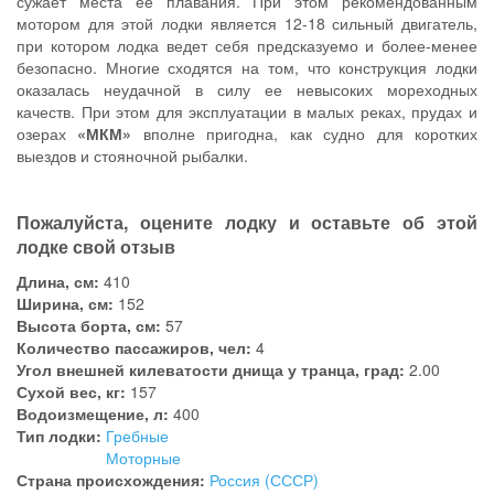
сужает места ее плавания. При этом рекомендованным
мотором для этой лодки является 12-18 сильный двигатель,
при котором лодка ведет себя предсказуемо и более-менее
безопасно. Многие сходятся на том, что конструкция лодки
оказалась неудачной в силу ее невысоких мореходных
качеств. При этом для эксплуатации в малых реках, прудах и
озерах
«МКМ»
вполне пригодна, как судно для коротких
выездов и стояночной рыбалки.
Пожалуйста, оцените лодку и оставьте об этой
лодке свой отзыв
Длина, см:
410
Ширина, см:
152
Высота борта, см:
57
Количество пассажиров, чел:
4
Угол внешней килеватости днища у транца, град:
2.00
Сухой вес, кг:
157
Водоизмещение, л:
400
Тип лодки:
Гребные
Моторные
Страна происхождения:
Россия (СССР)