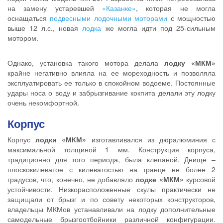
на замену устаревшей
«Казанке»
, которая не могла
оснащаться
подвесными лодочными моторами
с мощностью
выше 12 л.с., новая
лодка
же могла идти под 25-сильным
мотором.
Однако, установка такого мотора делала
лодку «МКМ»
крайне негативно влияла на ее мореходность и позволяла
эксплуатировать ее только в спокойном водоеме. Постоянные
удары носа о воду и забрызгивание кокпита делали эту лодку
очень некомфортной.
Корпус
Корпус
лодки «МКМ»
изготавливался из дюралюминия с
максимальной толщиной 1 мм. Конструкция корпуса,
традиционно для того периода, была клепаной. Днище –
плоскокилеватое с килеватостью на транце не более 2
градусов, что, конечно, не добавляло
лодке «МКМ»
курсовой
устойчивости. Низкорасположенные скулы практически не
защищали от брызг и по совету некоторых конструкторов,
владельцы МКМов устанавливали на лодку дополнительные
самодельные брызгоотбойники различной конфигурации.