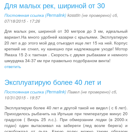
Для малых рек, шириной от 30
Постоянная ссылка (Permalink)
kosstin (не проверено)
сб,
07/18/2015 - 17:26
Для малых рек, шириной от 30 метров до 3 км, идеальный
вариант.На много удобней казарки с крыльями. Эксплуатирую
20 лет а до этого мой дед отьездил ище лет 15 на ней. Корпус
крепкий не сгнил, ну канешно при надлежащем уходе! Мотор
Ямаха 15 2-х тактная . Скорость с двумя рыбаками и немного
шмурдяка 34-37 км при правильно подобраном винта!
ответить
Эксплуатирую более 40 лет и
Постоянная ссылка (Permalink)
Павел (не проверено)
сб,
10/31/2015 - 19:57
Эксплуатирую более 40 лет и другой такой не видел ( с 6 лет).
Приходилось рыбачить на Иртыше при температуре минус 20
градусов ( Вихрь 25 л.с.). При обмерзании лодки (в 2000-х
годах) один вытаскивал на забереги (лед возле берега) и
освобождал от льда. Какую лодку можно таким образом