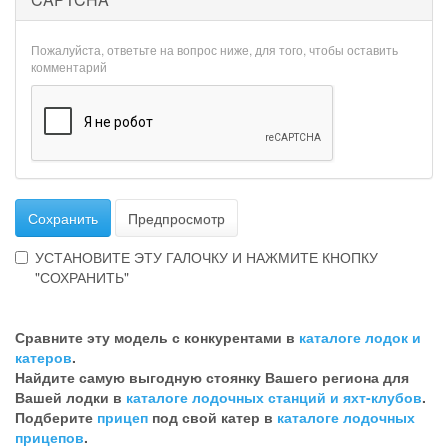
Пожалуйста, ответьте на вопрос ниже, для того, чтобы оставить
комментарий
Сохранить
Предпросмотр
УСТАНОВИТЕ ЭТУ ГАЛОЧКУ И НАЖМИТЕ КНОПКУ
"СОХРАНИТЬ"
Эта
галочка
Сравните эту модель с конкурентами в
каталоге лодок и
говорит
катеров
.
о
Найдите самую выгодную стоянку Вашего региона для
том,
Вашей лодки в
каталоге лодочных станций и яхт-клубов
.
что
Подберите
прицеп
под свой катер в
каталоге лодочных
Вы
прицепов
.
хотите