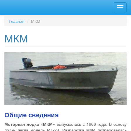
Перейти
Toggl
к
navig
основному
содержанию
Главная
МКМ
МКМ
Общие сведения
Моторная лодка «МКМ»
выпускалась с 1968 года. В основу
лодки легла модель МК-29. Разработка МКМ потребовалась